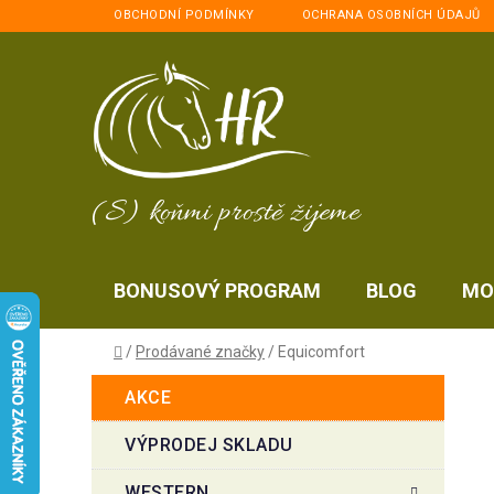
Přejít
OBCHODNÍ PODMÍNKY
OCHRANA OSOBNÍCH ÚDAJŮ
na
obsah
(S) koňmi prostě žijeme
BONUSOVÝ PROGRAM
BLOG
MO
Domů
/
Prodávané značky
/
Equicomfort
P
K
Přeskočit
AKCE
a
kategorie
o
t
s
VÝPRODEJ SKLADU
e
t
g
WESTERN