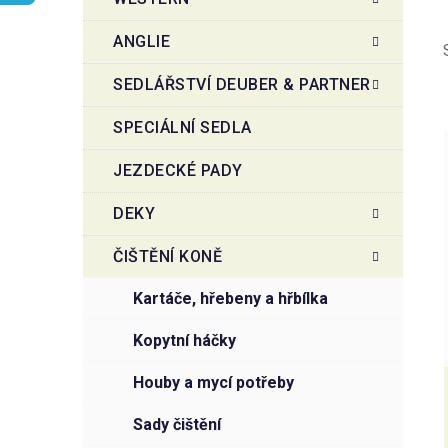
r
o
a
r
ANGLIE
i
n
e
n
SEDLÁŘSTVÍ DEUBER & PARTNER
í
SPECIÁLNÍ SEDLA
p
a
JEZDECKÉ PADY
n
i
e
DEKY
l
ČIŠTĚNÍ KONĚ
kartáče, hřebeny a hřbílka
kopytní háčky
houby a mycí potřeby
sady čištění