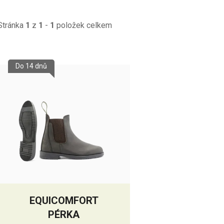
Stránka
1
z
1
-
1
položek celkem
V
Do 14 dnů
ý
p
s
p
r
o
d
u
k
EQUICOMFORT
t
PÉRKA
ů