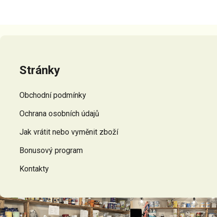
Z
á
p
Stránky
a
t
Obchodní podmínky
í
Ochrana osobních údajů
Jak vrátit nebo vyměnit zboží
Bonusový program
Kontakty