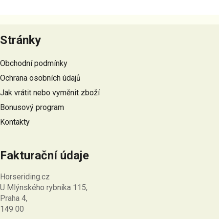
v
l
Z
á
á
Stránky
d
p
a
a
c
Obchodní podmínky
t
í
Ochrana osobních údajů
p
í
r
Jak vrátit nebo vyměnit zboží
v
Bonusový program
k
Kontakty
y
v
ý
Fakturační údaje
p
i
Horseriding.cz
s
U Mlýnského rybníka 115,
u
Praha 4,
149 00