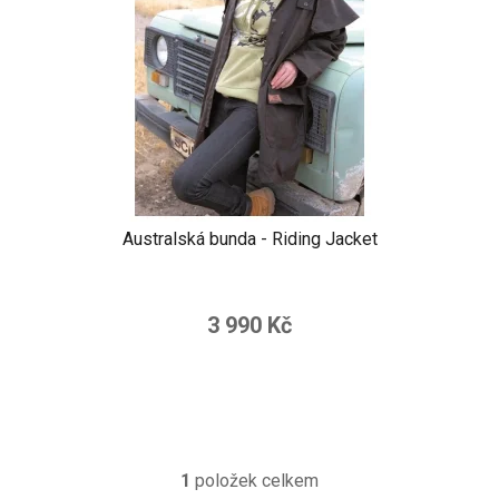
o
u
d
k
u
t
k
ů
t
ů
Australská bunda - Riding Jacket
3 990 Kč
1
položek celkem
O