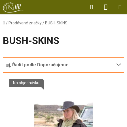
Přejít
Hledat
NÁKUP
na
obsah
KOŠÍK
Domů
/
Prodávané značky
/
BUSH-SKINS
BUSH-SKINS
Ř
Řadit podle:
Doporučujeme
a
z
V
e
Na objednávku
ý
n
p
í
i
p
s
r
p
o
r
d