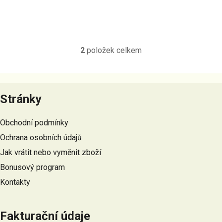
2
položek celkem
O
v
l
Z
á
á
Stránky
d
p
a
a
c
Obchodní podmínky
t
í
Ochrana osobních údajů
p
í
r
Jak vrátit nebo vyměnit zboží
v
Bonusový program
k
Kontakty
y
v
ý
Fakturační údaje
p