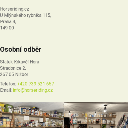
i
Horseriding.cz
s
U Mlýnského rybníka 115,
u
Praha 4,
149 00
Osobní odběr
Statek Krkavčí Hora
Stradonice 2,
267 05 Nižbor
Telefon:
+420 739 521 657
Email:
info@horseriding.cz