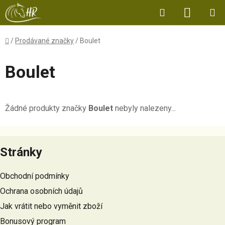
Přejít
Hledat
NÁKUP
na
obsah
KOŠÍK
Domů
/
Prodávané značky
/
Boulet
Boulet
Žádné produkty značky
Boulet
nebyly nalezeny...
Z
á
Stránky
p
a
Obchodní podmínky
t
Ochrana osobních údajů
í
Jak vrátit nebo vyměnit zboží
Bonusový program