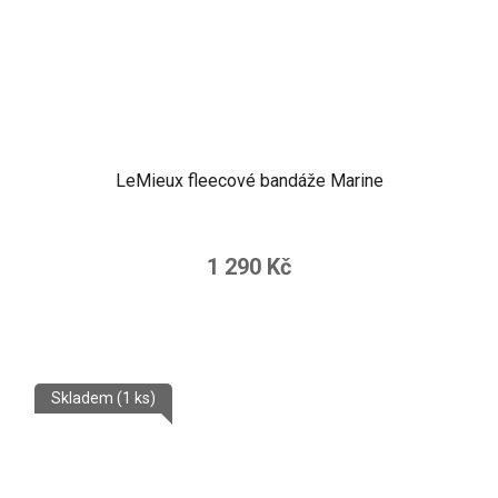
LeMieux fleecové bandáže Marine
1 290 Kč
Skladem
(1 ks)