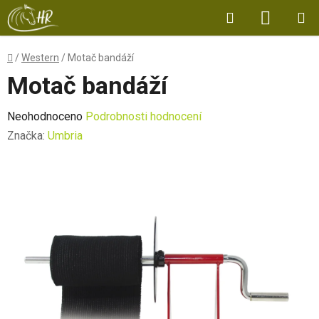
Přejít
Hledat
NÁKUP
na
obsah
KOŠÍK
Domů
/
Western
/
Motač bandáží
Motač bandáží
Průměrné
Neohodnoceno
Podrobnosti hodnocení
hodnocení
Značka:
Umbria
produktu
je
0,0
z
5
hvězdiček.