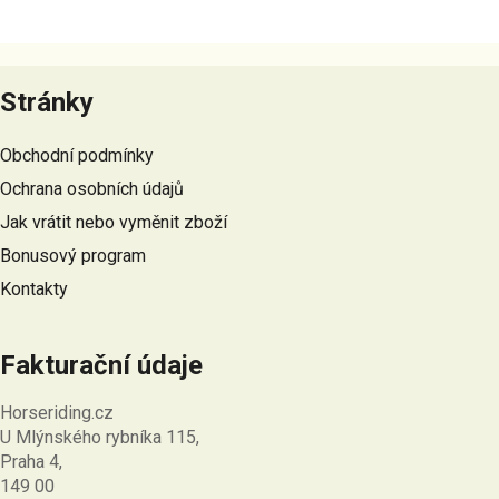
Z
á
Stránky
p
a
Obchodní podmínky
t
Ochrana osobních údajů
í
Jak vrátit nebo vyměnit zboží
Bonusový program
Kontakty
Fakturační údaje
Horseriding.cz
U Mlýnského rybníka 115,
Praha 4,
149 00