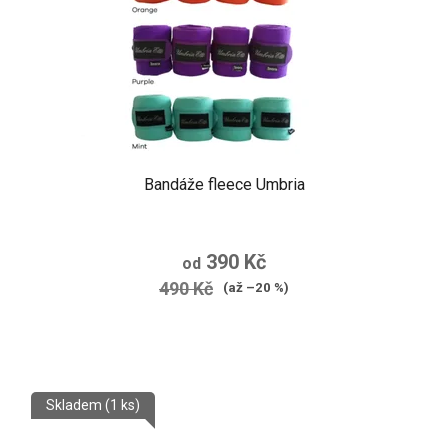
Bandáže fleece Umbria
390 Kč
od
490 Kč
(až –20 %)
Skladem
(1 ks)