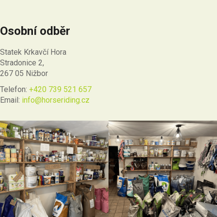
Osobní odběr
Statek Krkavčí Hora
Stradonice 2,
267 05 Nižbor
Telefon:
+420 739 521 657
Email:
info@horseriding.cz