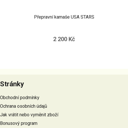
Přepravní kamaše USA STARS
2 200 Kč
Z
á
Stránky
p
a
Obchodní podmínky
t
Ochrana osobních údajů
í
Jak vrátit nebo vyměnit zboží
Bonusový program