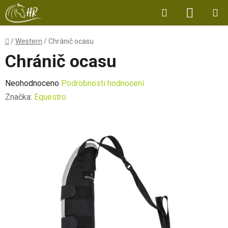
Přejít
Hledat
NÁKUP
na
obsah
KOŠÍK
Domů
/
Western
/
Chránič ocasu
Chránič ocasu
Průměrné
Neohodnoceno
Podrobnosti hodnocení
hodnocení
Značka:
Equestro
produktu
je
0,0
z
5
hvězdiček.