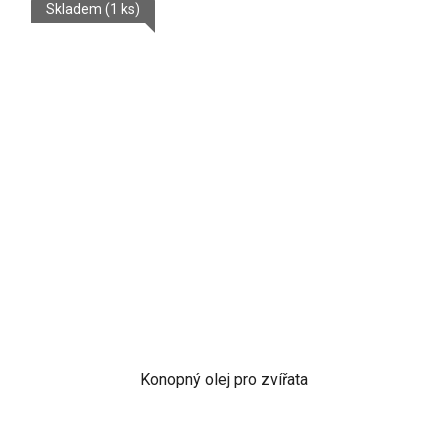
Skladem
(1 ks)
5
hvězdiček.
Konopný olej pro zvířata