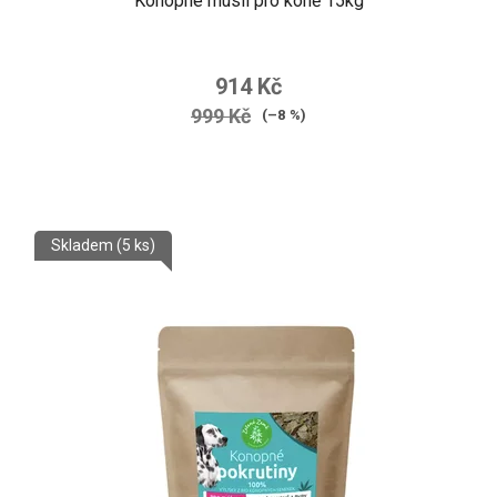
Konopné musli pro koně 15kg
914 Kč
999 Kč
(–8 %)
Skladem
(5 ks)