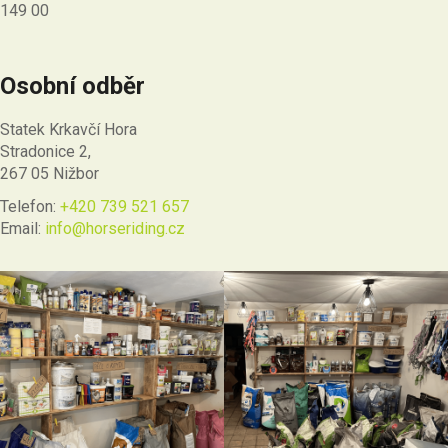
149 00
Osobní odběr
Statek Krkavčí Hora
Stradonice 2,
267 05 Nižbor
Telefon:
+420 739 521 657
Email:
info@horseriding.cz