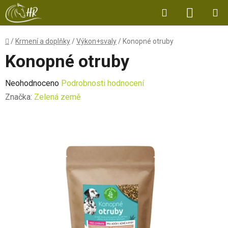
Přejít
Hledat
NÁKUP
na
obsah
KOŠÍK
Domů
/
Krmení a doplňky
/
Výkon+svaly
/
Konopné otruby
Konopné otruby
Průměrné
Neohodnoceno
Podrobnosti hodnocení
hodnocení
Značka:
Zelená země
produktu
je
0,0
z
5
hvězdiček.