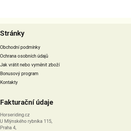
Z
á
Stránky
p
a
Obchodní podmínky
t
Ochrana osobních údajů
í
Jak vrátit nebo vyměnit zboží
Bonusový program
Kontakty
Fakturační údaje
Horseriding.cz
U Mlýnského rybníka 115,
Praha 4,