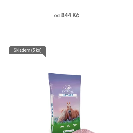
844 Kč
od
Skladem
(5 ks)