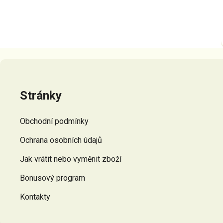
Z
á
p
Stránky
a
t
Obchodní podmínky
í
Ochrana osobních údajů
Jak vrátit nebo vyměnit zboží
Bonusový program
Kontakty