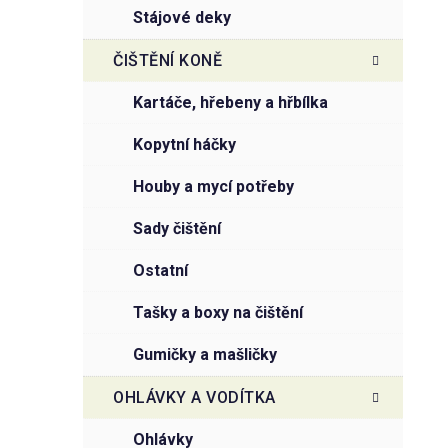
stájové deky
ČIŠTĚNÍ KONĚ
kartáče, hřebeny a hřbílka
kopytní háčky
houby a mycí potřeby
sady čištění
ostatní
tašky a boxy na čištění
gumičky a mašličky
OHLÁVKY A VODÍTKA
ohlávky