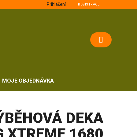
Přihlášení
REGISTRACE
NÁKUPNÍ
KOŠÍK
MOJE OBJEDNÁVKA
ÝBĚHOVÁ DEKA
G XTREME 1680