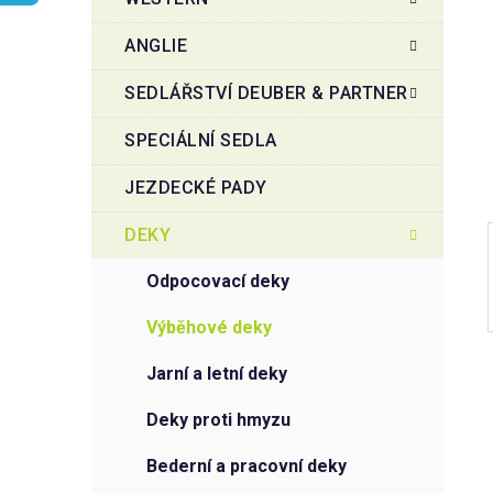
r
o
a
r
ANGLIE
i
n
e
n
SEDLÁŘSTVÍ DEUBER & PARTNER
í
SPECIÁLNÍ SEDLA
p
a
JEZDECKÉ PADY
n
e
DEKY
l
odpocovací deky
výběhové deky
jarní a letní deky
deky proti hmyzu
bederní a pracovní deky