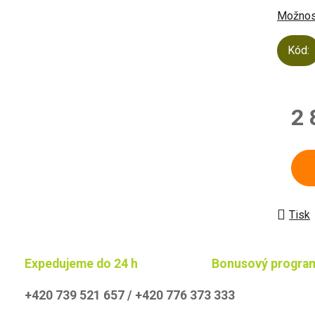
Možnost
Kód:
2 
Měrn
Tisk
Expedujeme do 24 h
Bonusový progra
+420 739 521 657 / +420 776 373 333