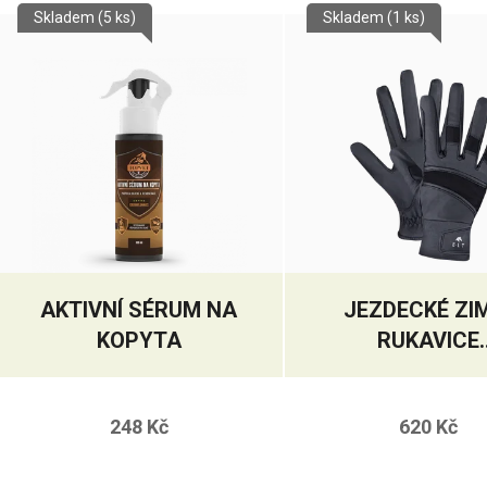
Skladem
(5 ks)
Skladem
(1 ks)
AKTIVNÍ SÉRUM NA
JEZDECKÉ ZI
KOPYTA
RUKAVICE
MAGNETIZ
248 Kč
620 Kč