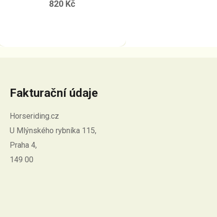
820 Kč
produktu
je
5,0
z
5
hvězdiček.
Fakturační údaje
Horseriding.cz
U Mlýnského rybníka 115,
Praha 4,
149 00