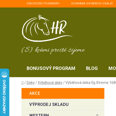
Přejít
OBCHODNÍ PODMÍNKY
OCHRANA OSOBNÍCH ÚDAJŮ
na
obsah
(S) koňmi prostě žijeme
BONUSOVÝ PROGRAM
BLOG
MO
Domů
/
Deky
/
Výběhové deky
/
Výběhová deka 0g Xtreme 168
P
K
Přeskočit
AKCE
a
kategorie
o
t
s
VÝPRODEJ SKLADU
e
t
g
WESTERN