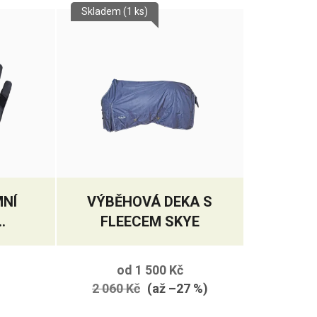
Skladem
(1 ks)
MNÍ
VÝBĚHOVÁ DEKA S
FLEECEM SKYE
E
od
1 500 Kč
2 060 Kč
(až –27 %)