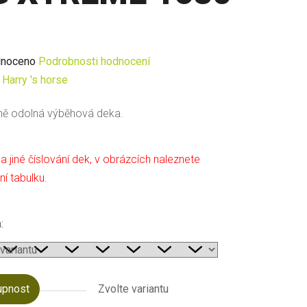
né
noceno
Podrobnosti hodnocení
ení
:
Harry 's horse
u
ně odolná výběhová deka.
a jiné číslování dek, v obrázcích naleznete
ní tabulku.
ek.
:
upnost
Zvolte variantu