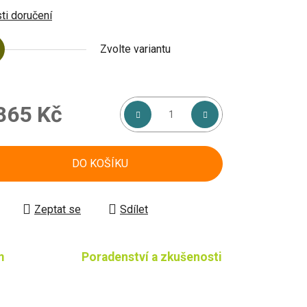
i doručení
Zvolte variantu
865 Kč
á cena:
DO KOŠÍKU
Zeptat se
Sdílet
m
Poradenství a zkušenosti