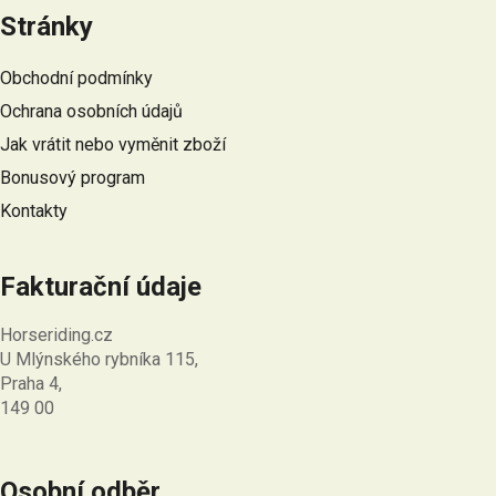
á
Stránky
p
a
Obchodní podmínky
t
Ochrana osobních údajů
í
Jak vrátit nebo vyměnit zboží
Bonusový program
Kontakty
Fakturační údaje
Horseriding.cz
U Mlýnského rybníka 115,
Praha 4,
149 00
Osobní odběr