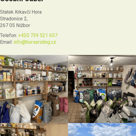
Statek Krkavčí Hora
Stradonice 2,
267 05 Nižbor
Telefon:
+420 739 521 657
Email:
info@horseriding.cz