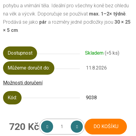
pohybu a vnímání těla. Ideální pro všechny koně bez ohledu
na věk a výcvik. Doporučuje se používat
max. 1–2× týdně
.
Prodává se jako
pár
a rozměry jedné podložky jsou
30 × 25
× 5 cm
.
Dostupnost
Skladem
(>5 ks)
Můžeme doručit do:
11.8.2026
Možnosti doručení
Kód:
9038
720 Kč
DO KOŠÍKU
Měrná cena: