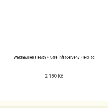
Waldhausen Health + Care Infračervený FlexPad
2 150 Kč
Z