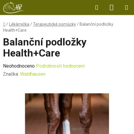
Přejít
Hledat
NÁKUP
na
obsah
KOŠÍK
Domů
/
Lékárnička
/
Terapeutické pomůcky
/
Balanční podložky
Health+Care
Balanční podložky
Health+Care
Průměrné
Neohodnoceno
Podrobnosti hodnocení
hodnocení
Značka:
Waldhausen
produktu
je
0,0
z
5
hvězdiček.