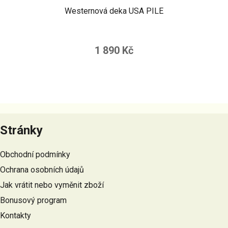
Westernová deka USA PILE
1 890 Kč
Z
á
Stránky
p
a
Obchodní podmínky
t
Ochrana osobních údajů
í
Jak vrátit nebo vyměnit zboží
Bonusový program
Kontakty