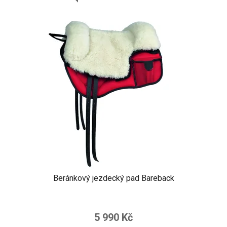
Beránkový jezdecký pad Bareback
Průměrné
hodnocení
5 990 Kč
produktu