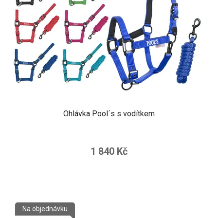
Ohlávka Pool´s s vodítkem
1 840 Kč
Na objednávku