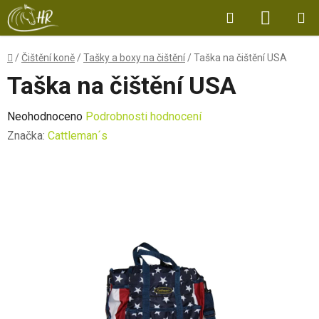
Přejít
Hledat
NÁKUP
na
obsah
KOŠÍK
Domů
/
Čištění koně
/
Tašky a boxy na čištění
/
Taška na čištění USA
Taška na čištění USA
Průměrné
Neohodnoceno
Podrobnosti hodnocení
hodnocení
Značka:
Cattleman´s
produktu
je
0,0
z
5
hvězdiček.