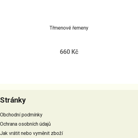
Třmenové řemeny
660 Kč
Z
á
Stránky
p
a
Obchodní podmínky
t
Ochrana osobních údajů
í
Jak vrátit nebo vyměnit zboží