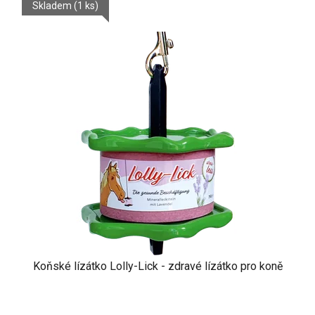
Skladem
(1 ks)
Koňské lízátko Lolly-Lick - zdravé lízátko pro koně