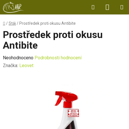
Přejít
Hledat
NÁKUP
na
obsah
KOŠÍK
Domů
/
Stáj
/
Prostředek proti okusu Antibite
Prostředek proti okusu
Antibite
Průměrné
Neohodnoceno
Podrobnosti hodnocení
hodnocení
Značka:
Leovet
produktu
je
0,0
z
5
hvězdiček.