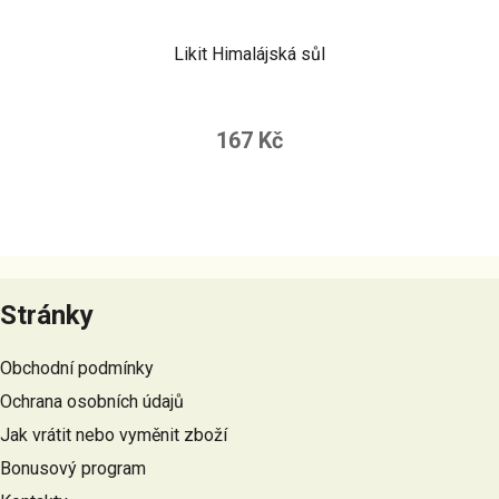
Likit Himalájská sůl
167 Kč
Z
á
Stránky
p
a
Obchodní podmínky
t
Ochrana osobních údajů
í
Jak vrátit nebo vyměnit zboží
Bonusový program