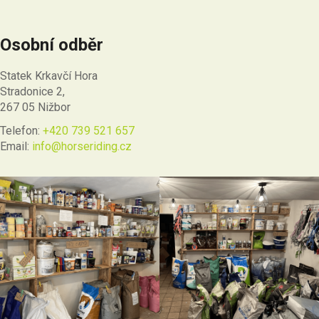
Osobní odběr
Statek Krkavčí Hora
Stradonice 2,
267 05 Nižbor
Telefon:
+420 739 521 657
Email:
info@horseriding.cz