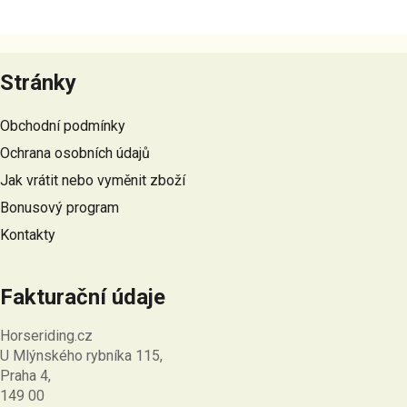
Z
á
Stránky
p
a
Obchodní podmínky
t
Ochrana osobních údajů
í
Jak vrátit nebo vyměnit zboží
Bonusový program
Kontakty
Fakturační údaje
Horseriding.cz
U Mlýnského rybníka 115,
Praha 4,
149 00