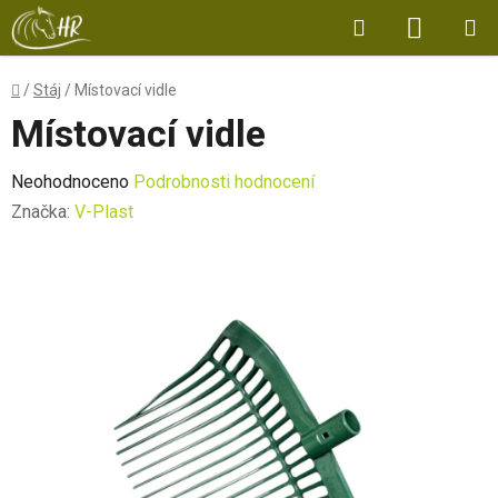
Přejít
Hledat
NÁKUP
na
obsah
KOŠÍK
Domů
/
Stáj
/
Místovací vidle
Místovací vidle
Průměrné
Neohodnoceno
Podrobnosti hodnocení
hodnocení
Značka:
V-Plast
produktu
je
0,0
z
5
hvězdiček.