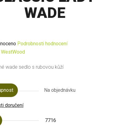
WADE
né
noceno
Podrobnosti hodnocení
ení
:
WestWood
u
é wade sedlo s rubovou kůží
upnost
Na objednávku
ek.
i doručení
7716