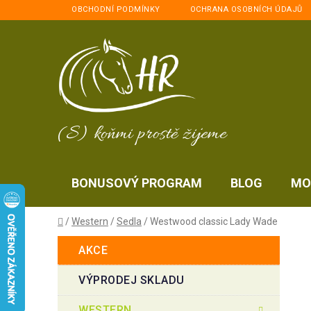
Přejít
OBCHODNÍ PODMÍNKY
OCHRANA OSOBNÍCH ÚDAJŮ
na
obsah
(S) koňmi prostě žijeme
BONUSOVÝ PROGRAM
BLOG
MO
Domů
/
Western
/
Sedla
/
Westwood classic Lady Wade
P
K
Přeskočit
AKCE
a
kategorie
o
t
s
VÝPRODEJ SKLADU
e
t
g
WESTERN