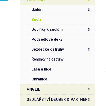
r
o
a
r
uždění
i
n
e
n
sedla
í
doplňky k sedlům
p
a
podsedlové deky
n
jezdecké ostruhy
e
l
řemínky na ostruhy
lasa a biče
chrániče
ANGLIE
SEDLÁŘSTVÍ DEUBER & PARTNER