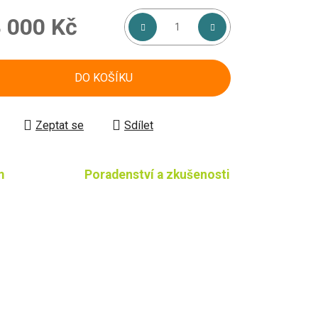
 000 Kč
á cena:
DO KOŠÍKU
Zeptat se
Sdílet
m
Poradenství a zkušenosti