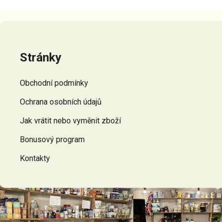
Z
á
p
Stránky
a
t
Obchodní podmínky
í
Ochrana osobních údajů
Jak vrátit nebo vyměnit zboží
Bonusový program
Kontakty