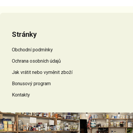
Z
á
p
Stránky
a
t
Obchodní podmínky
í
Ochrana osobních údajů
Jak vrátit nebo vyměnit zboží
Bonusový program
Kontakty