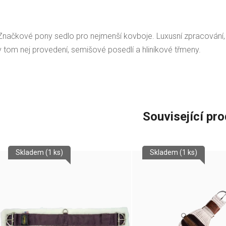
Značkové pony sedlo pro nejmenší kovboje. Luxusní zpracování, kv
v tom nej provedení, semišové posedlí a hliníkové třmeny.
Související pr
Skladem
(1 ks)
Skladem
(1 ks)