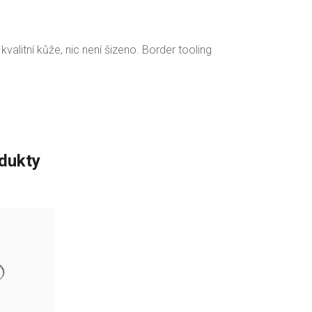
alitní kůže, nic není šizeno. Border tooling
odukty