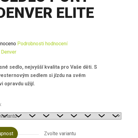
DENVER ELITE
né
noceno
Podrobnosti hodnocení
ení
:
Denver
u
né sedlo, nejvyšší kvalita pro Vaše děti. S
westernovým sedlem si jízdu na svém
i opravdu užijí.
ek.
:
upnost
Zvolte variantu