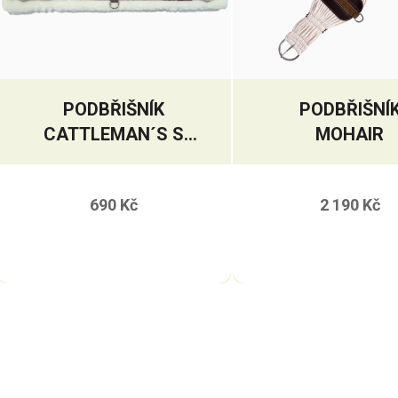
PODBŘIŠNÍK
PODBŘIŠNÍ
CATTLEMAN´S S
MOHAIR
BERÁNKEM
690 Kč
2 190 Kč