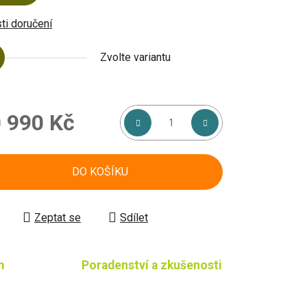
i doručení
Zvolte variantu
 990 Kč
á cena:
DO KOŠÍKU
Zeptat se
Sdílet
m
Poradenství a zkušenosti