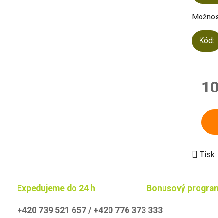
Možnost
Kód:
10
Měrn
Tisk
Expedujeme do 24 h
Bonusový progra
+420 739 521 657 / +420 776 373 333