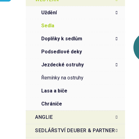
r
o
a
r
uždění
i
n
e
n
sedla
í
doplňky k sedlům
p
a
podsedlové deky
n
jezdecké ostruhy
e
l
řemínky na ostruhy
lasa a biče
chrániče
ANGLIE
SEDLÁŘSTVÍ DEUBER & PARTNER