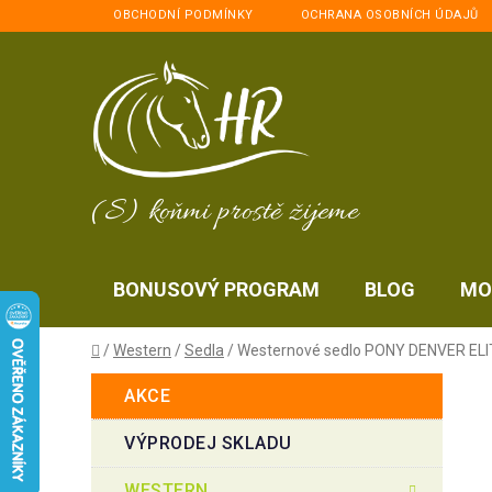
Přejít
OBCHODNÍ PODMÍNKY
OCHRANA OSOBNÍCH ÚDAJŮ
na
obsah
(S) koňmi prostě žijeme
BONUSOVÝ PROGRAM
BLOG
MO
Domů
/
Western
/
Sedla
/
Westernové sedlo PONY DENVER ELI
P
K
Přeskočit
AKCE
a
kategorie
o
t
s
VÝPRODEJ SKLADU
e
t
g
WESTERN