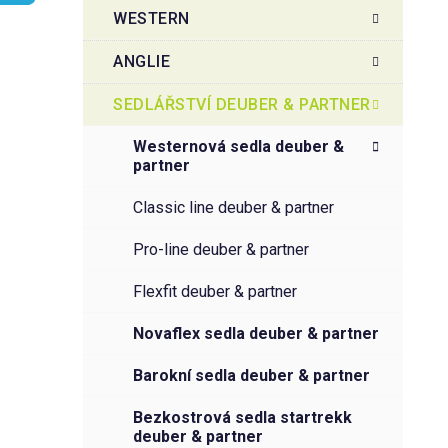
t
g
WESTERN
r
o
a
r
ANGLIE
i
n
e
n
SEDLÁŘSTVÍ DEUBER & PARTNER
í
westernová sedla deuber &
p
partner
a
n
classic line deuber & partner
e
pro-line deuber & partner
l
flexfit deuber & partner
novaflex sedla deuber & partner
barokní sedla deuber & partner
bezkostrová sedla startrekk
deuber & partner