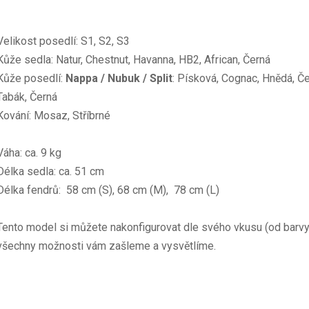
Velikost posedlí: S1, S2, S3
Kůže sedla: Natur, Chestnut, Havanna, HB2, African, Černá
Kůže posedlí:
Nappa / Nubuk / Split
: Písková, Cognac, Hnědá, Č
Tabák, Černá
Kování: Mosaz, Stříbrné
Váha: ca. 9 kg
Délka sedla: ca. 51 cm
Délka fendrů:
58 cm (S), 68 cm (M), 78 cm (L)
Tento model si můžete nakonfigurovat dle svého vkusu (od barvy, 
všechny možnosti vám zašleme a vysvětlíme.