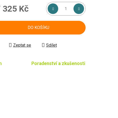
 325 Kč
á cena:
DO KOŠÍKU
Zeptat se
Sdílet
m
Poradenství a zkušenosti