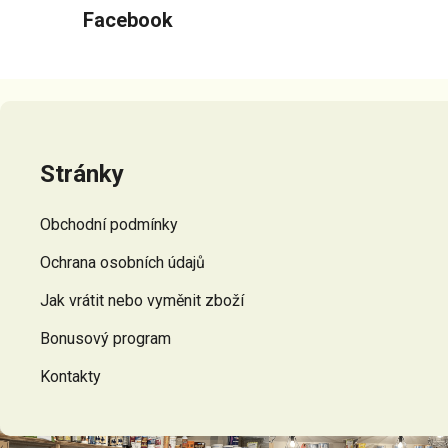
Facebook
Z
á
p
Stránky
a
t
Obchodní podmínky
í
Ochrana osobních údajů
Jak vrátit nebo vyměnit zboží
Bonusový program
Kontakty