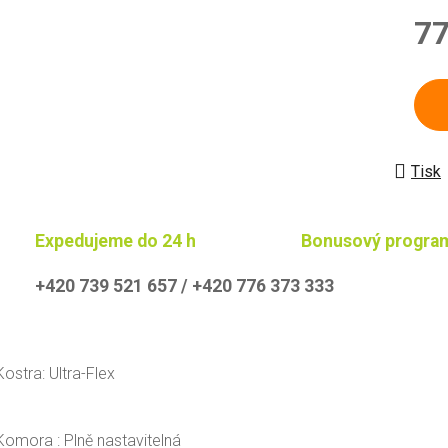
77
Měrn
Tisk
Expedujeme do 24 h
Bonusový progra
+420 739 521 657 / +420 776 373 333
Kostra: Ultra-Flex
Komora : Plně nastavitelná