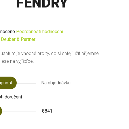
FENDRY
né
noceno
Podrobnosti hodnocení
ení
:
Deuber & Partner
u
uantum je vhodné pro ty, co si chtějí užít příjemné
 lese na vyjížďce.
upnost
Na objednávku
ek.
i doručení
8841