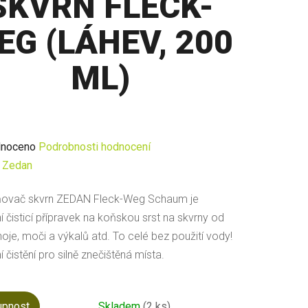
SKVRN FLECK-
EG (LÁHEV, 200
ML)
né
noceno
Podrobnosti hodnocení
ení
:
Zedan
u
ňovač skvrn ZEDAN Fleck-Weg Schaum je
í čisticí přípravek na koňskou srst na skvrny od
hnoje, moči a výkalů atd. To celé bez použití vody!
 čistění pro silně znečištěná místa.
ek.
upnost
Skladem
(2 ks)