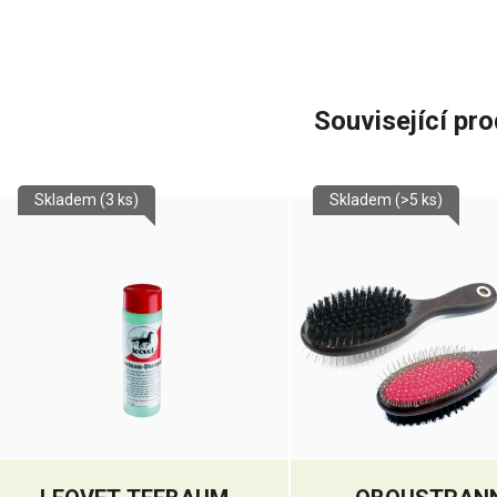
Související pr
Skladem
(3 ks)
Skladem
(>5 ks)