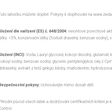
Tuto lahvičku můžete doplnit. Pokyny k doplňování na www.zeda
Složení dle nařízení (ES) č. 648/2004:
neiontové povrchově aktiv
látky: <5%, konzervační látky (Sorbát draselný, benzoan sodný), vo
Složení (INCI):
Voda, Lauryl glycosid, kokoyl disodný, glutamát, k
kokoyl sodný, benzoan sodný, glycerin, pentylenglykol, olej z Cym
didraselný, extrakt z listů ginkgo biloby, maltodextrin, hydrolyzov
Bezpečnostní pokyny:
Uchovávejte mimo dosah dětí.
Přírodní původ všech látek a dodržování certifikačních kritérií j
Control.