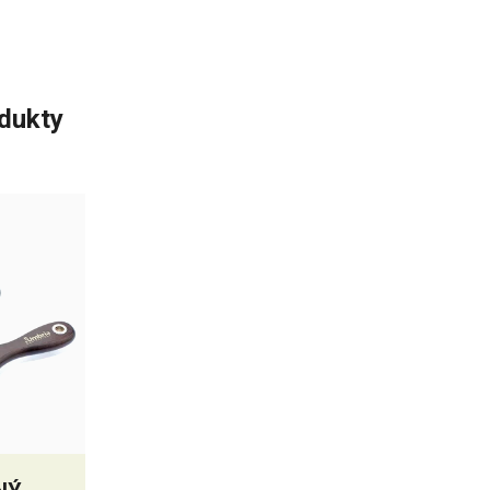
odukty