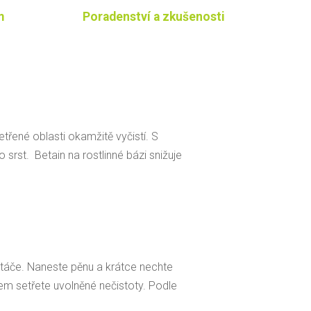
m
Poradenství a zkušenosti
etřené oblasti okamžitě vyčistí. S
srst. Betain na rostlinné bázi snižuje
táče. Naneste pěnu a krátce nechte
em setřete uvolněné nečistoty. Podle