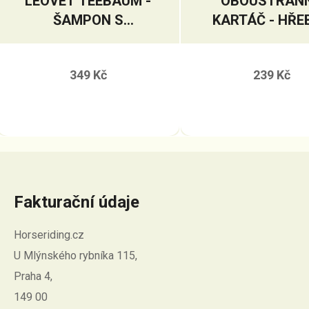
LEOVET TEEBAUM -
OBOUSTRAN
ŠAMPON S
KARTÁČ - HŘE
VÝTAŽKEM
ČAJOVNÍKU
349 Kč
239 Kč
AUSTRALSKÉHO
Fakturační údaje
Horseriding.cz
U Mlýnského rybníka 115,
Praha 4,
149 00