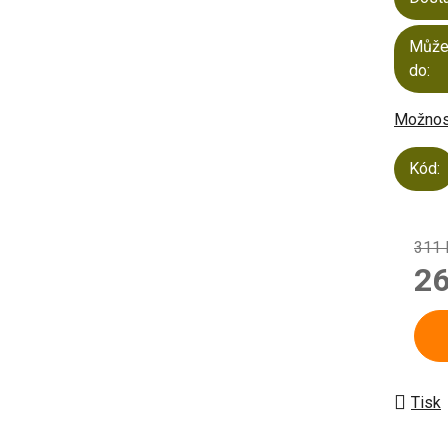
Může
do:
Možnost
Kód:
311 
26
Měrn
Tisk