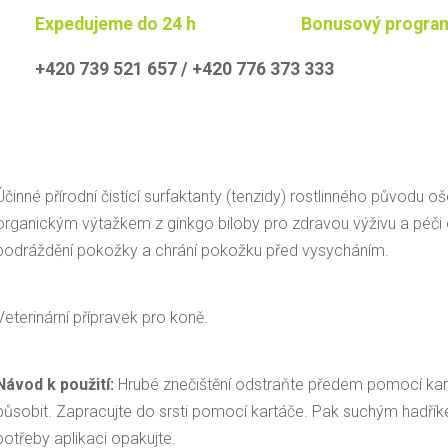
Expedujeme do 24 h
Bonusový progra
+420 739 521 657 / +420 776 373 333
Účinné přírodní čistící surfaktanty (tenzidy) rostlinného původu oš
organickým výtažkem z ginkgo biloby pro zdravou výživu a péči o 
podráždění pokožky a chrání pokožku před vysycháním.
Veterinární přípravek pro koně.
Návod k použití:
Hrubé znečištění odstraňte předem pomocí kar
působit. Zapracujte do srsti pomocí kartáče. Pak suchým hadřík
potřeby aplikaci opakujte.