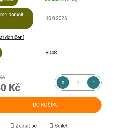
me doručit
10.8.2026
i doručení
8048
Kč
0 Kč
á cena:
DO KOŠÍKU
Zeptat se
Sdílet