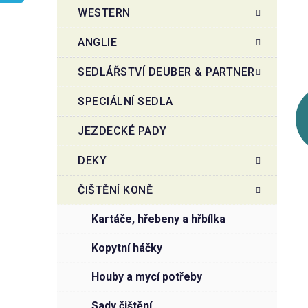
t
g
WESTERN
r
o
a
r
ANGLIE
i
n
e
n
SEDLÁŘSTVÍ DEUBER & PARTNER
í
SPECIÁLNÍ SEDLA
p
a
JEZDECKÉ PADY
n
e
DEKY
l
ČIŠTĚNÍ KONĚ
kartáče, hřebeny a hřbílka
kopytní háčky
houby a mycí potřeby
sady čištění