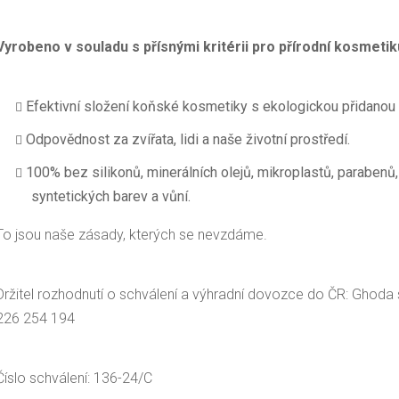
Vyrobeno v souladu s přísnými kritérii pro přírodní kosmetik
Efektivní složení koňské kosmetiky s ekologickou přidanou
Odpovědnost za zvířata, lidi a naše životní prostředí.
100% bez silikonů, minerálních olejů, mikroplastů, parabenů,
syntetických barev a vůní.
To jsou naše zásady, kterých se nevzdáme.
Držitel rozhodnutí o schválení a výhradní dovozce do ČR: Ghoda 
226 254 194
Číslo schválení: 136-24/C