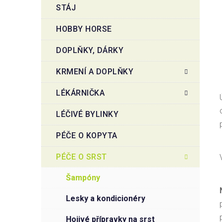
STÁJ
HOBBY HORSE
DOPLŇKY, DÁRKY
KRMENÍ A DOPLŇKY
LÉKÁRNIČKA
LÉČIVÉ BYLINKY
PÉČE O KOPYTA
PÉČE O SRST
šampóny
lesky a kondicionéry
hojivé přípravky na srst