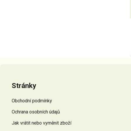
Z
á
p
Stránky
a
t
Obchodní podmínky
í
Ochrana osobních údajů
Jak vrátit nebo vyměnit zboží