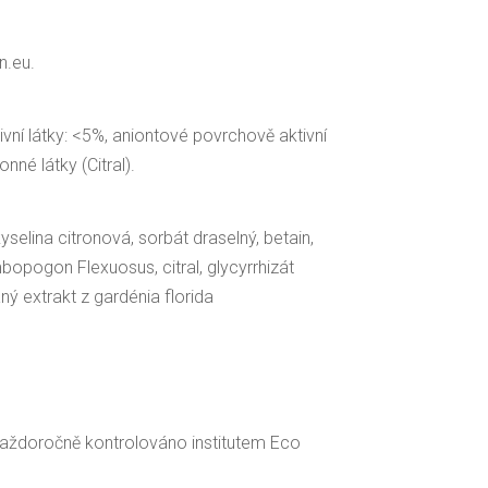
n.eu.
ní látky: <5%, aniontové povrchově aktivní
nné látky (Citral).
yselina citronová, sorbát draselný, betain,
bopogon Flexuosus, citral, glycyrrhizát
aný extrakt z gardénia florida
e každoročně kontrolováno institutem Eco