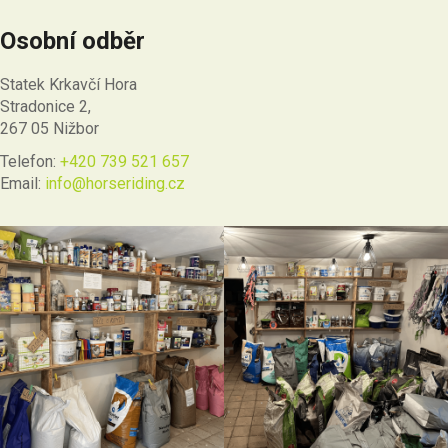
Osobní odběr
Statek Krkavčí Hora
Stradonice 2,
267 05 Nižbor
Telefon:
+420 739 521 657
Email:
info@horseriding.cz