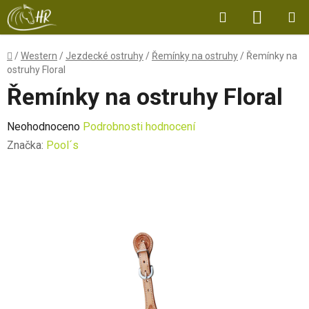
Přejít
Hledat
NÁKUP
na
obsah
KOŠÍK
Domů
/
Western
/
Jezdecké ostruhy
/
Řemínky na ostruhy
/
Řemínky na
ostruhy Floral
Řemínky na ostruhy Floral
Průměrné
Neohodnoceno
Podrobnosti hodnocení
hodnocení
Značka:
Pool´s
produktu
je
0,0
z
5
hvězdiček.