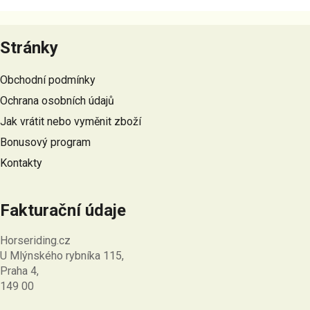
Z
á
Stránky
p
a
Obchodní podmínky
t
Ochrana osobních údajů
í
Jak vrátit nebo vyměnit zboží
Bonusový program
Kontakty
Fakturační údaje
Horseriding.cz
U Mlýnského rybníka 115,
Praha 4,
149 00