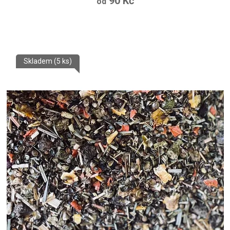
90 Kč
od
Skladem
(5 ks)