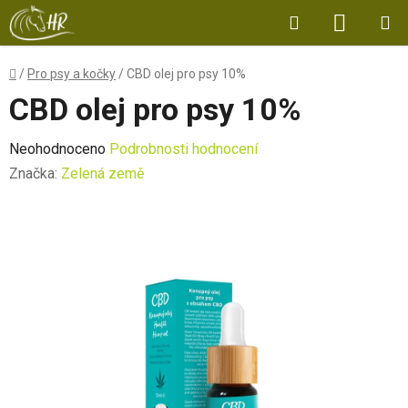
Přejít
Hledat
NÁKUP
na
obsah
KOŠÍK
Domů
/
Pro psy a kočky
/
CBD olej pro psy 10%
CBD olej pro psy 10%
Průměrné
Neohodnoceno
Podrobnosti hodnocení
hodnocení
Značka:
Zelená země
produktu
je
0,0
z
5
hvězdiček.