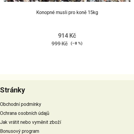
Konopné musli pro koně 15kg
914 Kč
999 Kč
(–8 %)
Z
á
Stránky
p
a
Obchodní podmínky
t
Ochrana osobních údajů
í
Jak vrátit nebo vyměnit zboží
Bonusový program