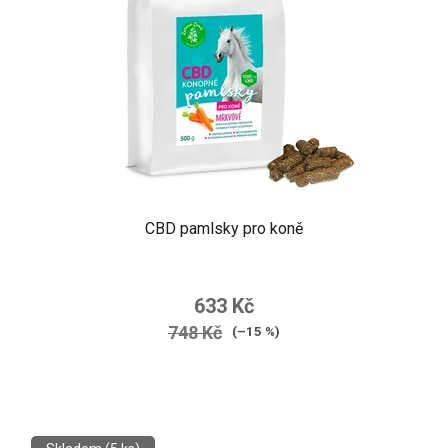
CBD pamlsky pro koně
633 Kč
748 Kč
(–15 %)