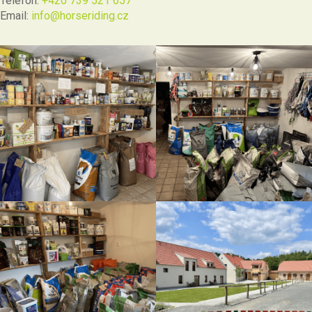
Telefon:
+420 739 521 657
Email:
info@horseriding.cz