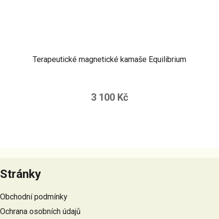
Terapeutické magnetické kamaše Equilibrium
3 100 Kč
Z
á
Stránky
p
a
Obchodní podmínky
t
Ochrana osobních údajů
í