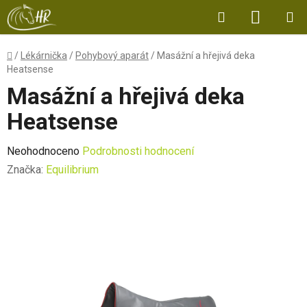
Přejít
Hledat
NÁKUP
na
obsah
KOŠÍK
Domů
/
Lékárnička
/
Pohybový aparát
/
Masážní a hřejivá deka
Heatsense
Masážní a hřejivá deka
Heatsense
Průměrné
Neohodnoceno
Podrobnosti hodnocení
hodnocení
Značka:
Equilibrium
produktu
je
0,0
z
5
hvězdiček.