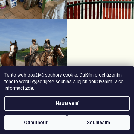
Tento web používá soubory cookie. Dalším procházením
tohoto webu vyjadřujete souhlas s jejich používáním. Více
informací
zde
.
Facebook Horseriding
Instagram Horseriding
Nastavení
Vytvořil
Štefan Mazáň
na
Shoptetu
Odmítnout
Souhlasím
Copyright 2026
Jezdecké potřeby Horseriding
. Všechna práva
vyhrazena.
Upravit nastavení cookies