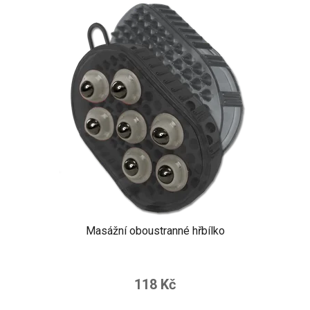
Masážní oboustranné hřbílko
118 Kč