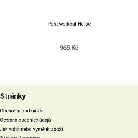
Post workout Horse
965 Kč
Z
á
Stránky
p
a
Obchodní podmínky
t
Ochrana osobních údajů
í
Jak vrátit nebo vyměnit zboží