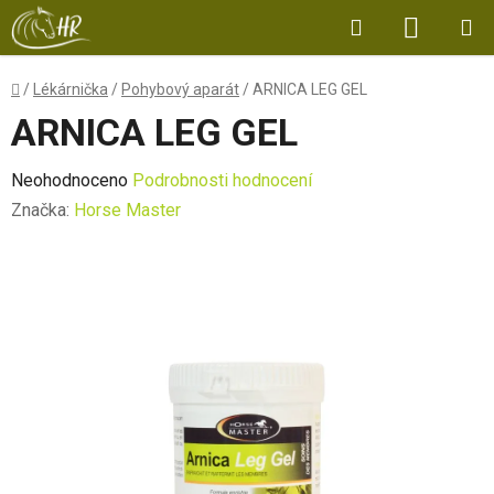
Přejít
Hledat
NÁKUP
na
obsah
KOŠÍK
Domů
/
Lékárnička
/
Pohybový aparát
/
ARNICA LEG GEL
ARNICA LEG GEL
Průměrné
Neohodnoceno
Podrobnosti hodnocení
hodnocení
Značka:
Horse Master
produktu
je
0,0
z
5
hvězdiček.