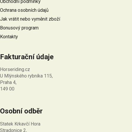
Obchodní podmínky
t
Ochrana osobních údajů
í
Jak vrátit nebo vyměnit zboží
Bonusový program
Kontakty
Fakturační údaje
Horseriding.cz
U Mlýnského rybníka 115,
Praha 4,
149 00
Osobní odběr
Statek Krkavčí Hora
Stradonice 2,