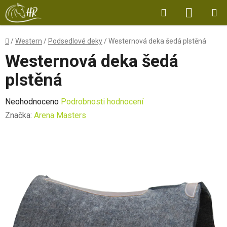
Přejít
Hledat
NÁKUP
na
obsah
KOŠÍK
Domů
/
Western
/
Podsedlové deky
/
Westernová deka šedá plstěná
Westernová deka šedá
plstěná
Průměrné
Neohodnoceno
Podrobnosti hodnocení
hodnocení
Značka:
Arena Masters
produktu
je
0,0
z
5
hvězdiček.