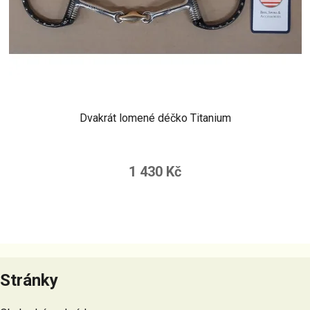
Dvakrát lomené déčko Titanium
1 430 Kč
Z
á
Stránky
p
a