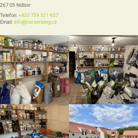
267 05 Nižbor
Telefon:
+420 739 521 657
Email:
info@horseriding.cz