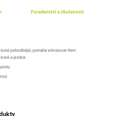
m
Poradenství a zkušenosti
koně pohodlnější, pomáhá eliminovat tření
 koně a jezdce.
eplotu.
míst.
odukty