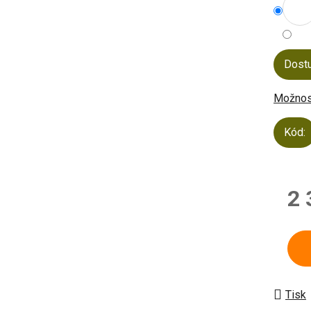
Dost
Možnost
Kód:
2 
Měrn
Tisk