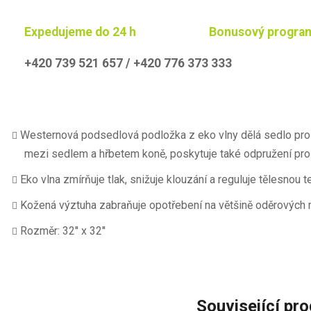
Expedujeme do 24 h
Bonusový progra
+420 739 521 657 / +420 776 373 333
Westernová podsedlová podložka z eko vlny dělá sedlo pro 
mezi sedlem a hřbetem koně, poskytuje také odpružení pro
Eko vlna zmírňuje tlak, snižuje klouzání a reguluje tělesnou t
Kožená výztuha zabraňuje opotřebení na většině oděrových 
Rozměr: 32'' x 32''
Související pr