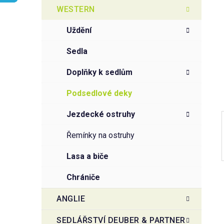
t
g
WESTERN
r
o
a
r
uždění
i
n
e
n
sedla
í
doplňky k sedlům
p
a
podsedlové deky
n
jezdecké ostruhy
e
l
řemínky na ostruhy
lasa a biče
chrániče
ANGLIE
SEDLÁŘSTVÍ DEUBER & PARTNER