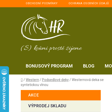
Přejít
OBCHODNÍ PODMÍNKY
OCHRANA OSOBNÍCH ÚDAJŮ
na
obsah
(S) koňmi prostě žijeme
BONUSOVÝ PROGRAM
BLOG
MO
Domů
/
Western
/
Podsedlové deky
/
Westernová deka se
syntetickou vlnou
P
K
Přeskočit
AKCE
a
kategorie
o
t
s
VÝPRODEJ SKLADU
e