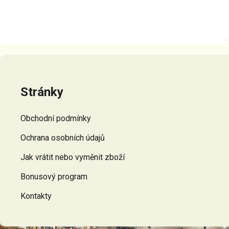
Z
á
p
Stránky
a
t
Obchodní podmínky
í
Ochrana osobních údajů
Jak vrátit nebo vyměnit zboží
Bonusový program
Kontakty