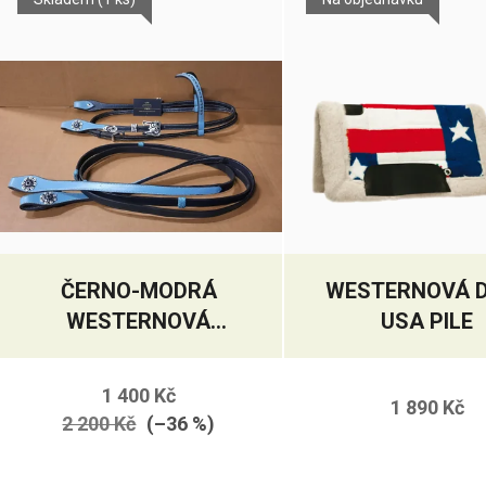
ČERNO-MODRÁ
WESTERNOVÁ 
WESTERNOVÁ
USA PILE
UZDEČKA S
OTĚŽEMI
1 400 Kč
1 890 Kč
2 200 Kč
(–36 %)