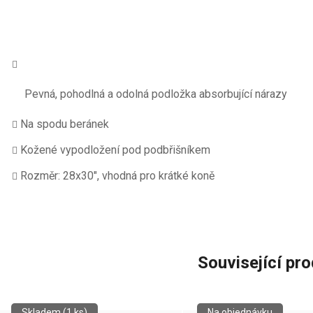
Pevná, pohodlná a odolná podložka absorbující nárazy
Na spodu beránek
Kožené vypodložení pod podbřišníkem
Rozměr: 28x30", vhodná pro krátké koně
Související pr
Skladem
(1 ks)
Na objednávku