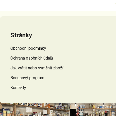
Z
á
p
Stránky
a
t
Obchodní podmínky
í
Ochrana osobních údajů
Jak vrátit nebo vyměnit zboží
Bonusový program
Kontakty