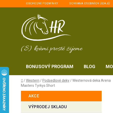
Přejít
OBCHODNÍ PODMÍNKY
OCHRANA OSOBNÍCH ÚDAJŮ
na
obsah
(S) koňmi prostě žijeme
BONUSOVÝ PROGRAM
BLOG
MO
Domů
/
Western
/
Podsedlové deky
/
Westernová deka Arena
Masters Tyrkys Short
P
K
Přeskočit
AKCE
a
kategorie
o
t
s
VÝPRODEJ SKLADU
e