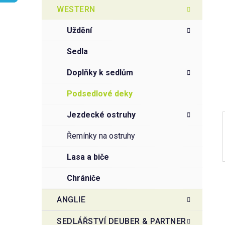
t
g
WESTERN
r
o
a
r
uždění
i
n
e
n
sedla
í
doplňky k sedlům
p
a
podsedlové deky
n
jezdecké ostruhy
e
l
řemínky na ostruhy
lasa a biče
chrániče
ANGLIE
SEDLÁŘSTVÍ DEUBER & PARTNER