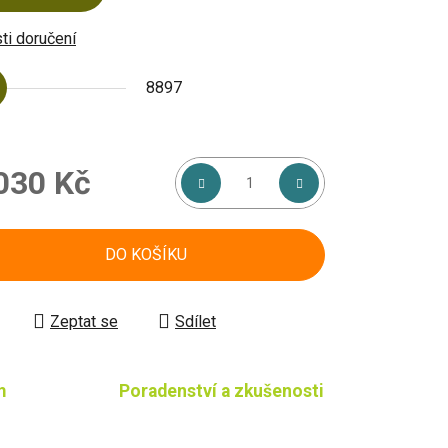
i doručení
8897
030 Kč
á cena:
DO KOŠÍKU
Zeptat se
Sdílet
m
Poradenství a zkušenosti