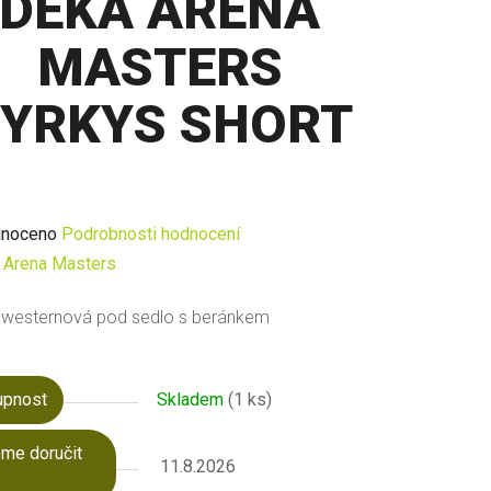
DEKA ARENA
MASTERS
YRKYS SHORT
né
noceno
Podrobnosti hodnocení
ení
:
Arena Masters
u
 westernová pod sedlo s beránkem
upnost
Skladem
(1 ks)
ek.
me doručit
11.8.2026