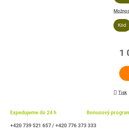
Možnost
Kód:
1 
Měrn
Tisk
Expedujeme do 24 h
Bonusový progra
+420 739 521 657 / +420 776 373 333