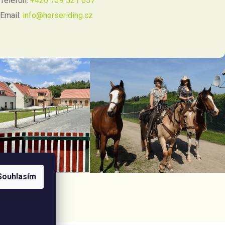
Telefon:
+420 739 521 657
Email:
info@horseriding.cz
Souhlasím