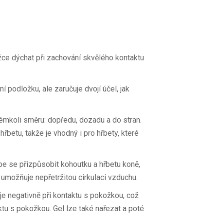
ce dýchat při zachování skvělého kontaktu
ční podložku, ale zaručuje dvojí účel, jak
émkoli směru: dopředu, dozadu a do stran.
betu, takže je vhodný i pro hřbety, které
pe se přizpůsobit kohoutku a hřbetu koně,
umožňuje nepřetržitou cirkulaci vzduchu.
je negativně při kontaktu s pokožkou, což
aktu s pokožkou. Gel lze také nařezat a poté