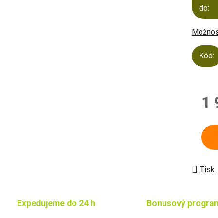
do:
Možnost
Kód:
1 
Měrn
Tisk
Expedujeme do 24 h
Bonusový progra