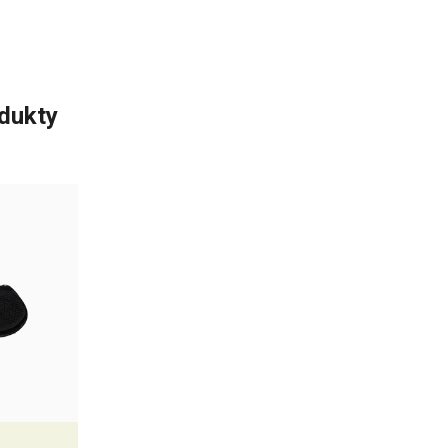
odukty