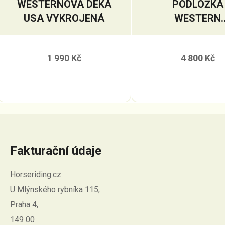
WESTERNOVÁ DEKA
PODLOŽKA
USA VYKROJENÁ
WESTERN
ACAVALLO
1 990 Kč
4 800 Kč
Fakturační údaje
Horseriding.cz
U Mlýnského rybníka 115,
Praha 4,
149 00