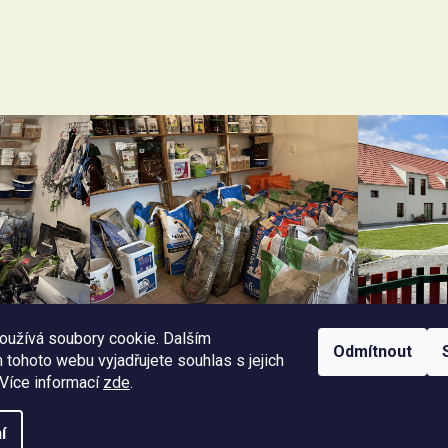
oužívá soubory cookie. Dalším
Odmítnout
tohoto webu vyjadřujete souhlas s jejich
 Více informací
zde
.
Facebook Horseriding
Instagram Horseriding
í