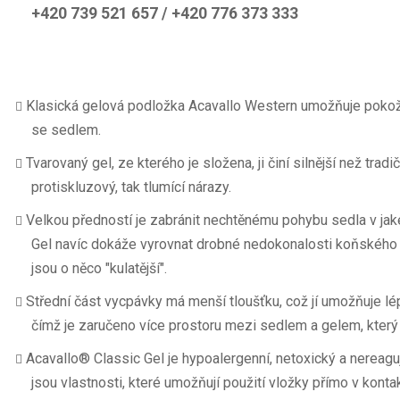
+420 739 521 657 / +420 776 373 333
Klasická gelová podložka Acavallo Western umožňuje pokož
se sedlem.
Tvarovaný gel, ze kterého je složena, ji činí silnější než tradi
protiskluzový, tak tlumící nárazy.
Velkou předností je zabránit nechtěnému pohybu sedla v jak
Gel navíc dokáže vyrovnat drobné nedokonalosti koňského hř
jsou o něco "kulatější".
Střední část vycpávky má menší tloušťku, což jí umožňuje lé
čímž je zaručeno více prostoru mezi sedlem a gelem, který 
Acavallo® Classic Gel je hypoalergenní, netoxický a nereagu
jsou vlastnosti, které umožňují použití vložky přímo v kont