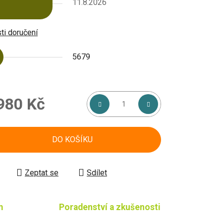
11.8.2026
i doručení
5679
980 Kč
á cena:
DO KOŠÍKU
Zeptat se
Sdílet
m
Poradenství a zkušenosti