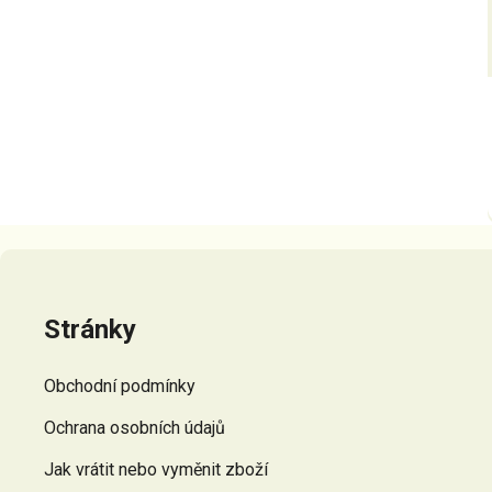
Z
á
p
Stránky
a
t
Obchodní podmínky
í
Ochrana osobních údajů
Jak vrátit nebo vyměnit zboží