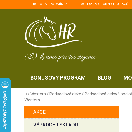
Přejít
OBCHODNÍ PODMÍNKY
OCHRANA OSOBNÍCH ÚDAJŮ
na
obsah
(S) koňmi prostě žijeme
BONUSOVÝ PROGRAM
BLOG
MO
Domů
/
Western
/
Podsedlové deky
/
Podsedlová gelová podlo
Western
P
K
Přeskočit
AKCE
a
kategorie
o
t
s
VÝPRODEJ SKLADU
e