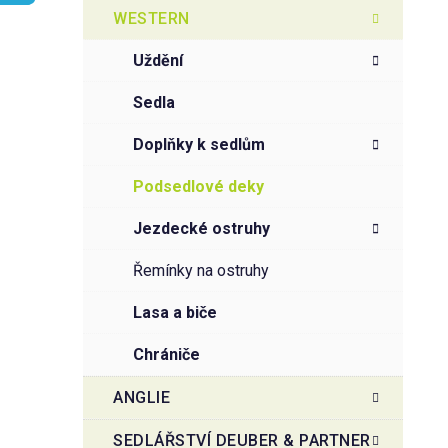
t
g
WESTERN
r
o
a
r
uždění
i
n
e
n
sedla
í
doplňky k sedlům
p
a
podsedlové deky
n
jezdecké ostruhy
e
l
řemínky na ostruhy
lasa a biče
chrániče
ANGLIE
SEDLÁŘSTVÍ DEUBER & PARTNER