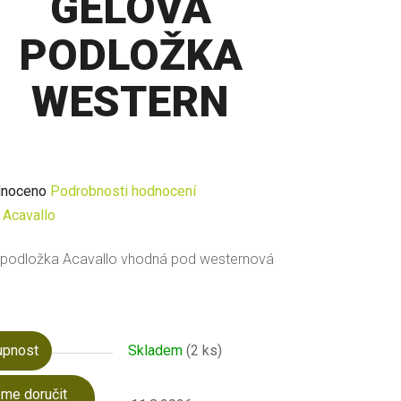
GELOVÁ
PODLOŽKA
WESTERN
né
noceno
Podrobnosti hodnocení
ení
:
Acavallo
u
 podložka Acavallo vhodná pod westernová
upnost
Skladem
(2 ks)
ek.
me doručit