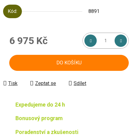
Kód:
8891
6 975 Kč
Měrná cena:
DO KOŠÍKU
Tisk
Zeptat se
Sdílet
Expedujeme do 24 h
Bonusový program
Poradenství a zkušenosti