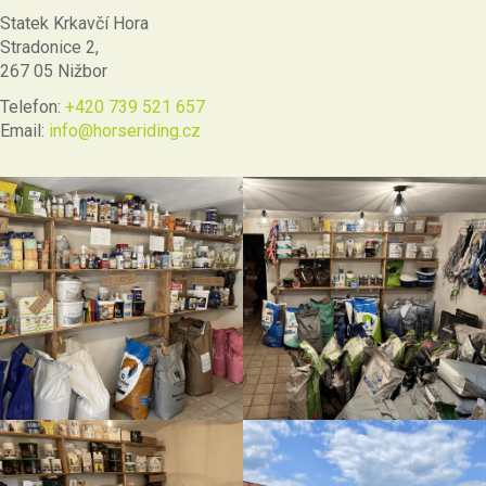
Statek Krkavčí Hora
Stradonice 2,
267 05 Nižbor
Telefon:
+420 739 521 657
Email:
info@horseriding.cz