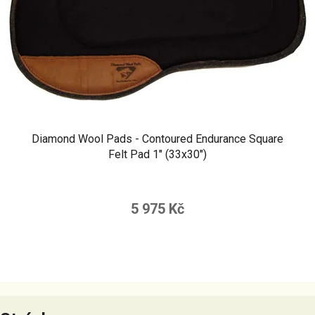
Diamond Wool Pads - Contoured Endurance Square
Felt Pad 1" (33x30")
5 975 Kč
Z
á