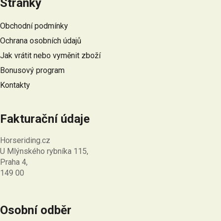
Stránky
p
a
Obchodní podmínky
t
Ochrana osobních údajů
í
Jak vrátit nebo vyměnit zboží
Bonusový program
Kontakty
Fakturační údaje
Horseriding.cz
U Mlýnského rybníka 115,
Praha 4,
149 00
Osobní odběr