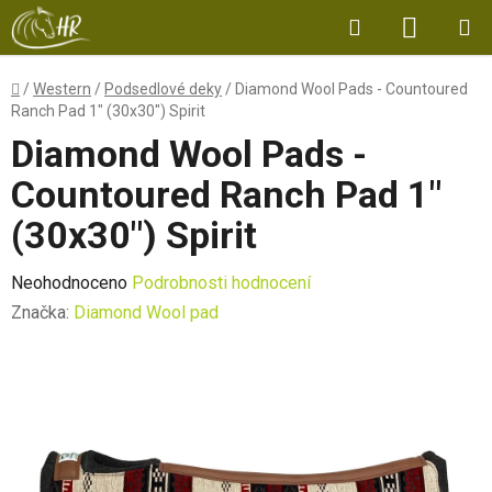
Přejít
Hledat
NÁKUP
na
obsah
KOŠÍK
Domů
/
Western
/
Podsedlové deky
/
Diamond Wool Pads - Countoured
Ranch Pad 1" (30x30") Spirit
Diamond Wool Pads -
Countoured Ranch Pad 1"
(30x30") Spirit
Průměrné
Neohodnoceno
Podrobnosti hodnocení
hodnocení
Značka:
Diamond Wool pad
produktu
je
0,0
z
5
hvězdiček.