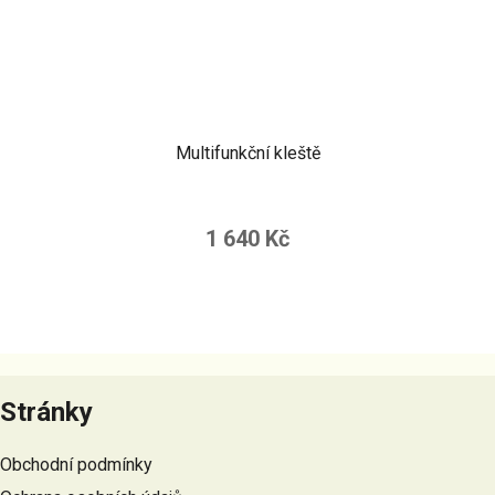
Multifunkční kleště
1 640 Kč
Z
á
Stránky
p
a
Obchodní podmínky
t