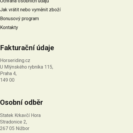
Ochrana osobních údajů
í
Jak vrátit nebo vyměnit zboží
Bonusový program
Kontakty
Fakturační údaje
Horseriding.cz
U Mlýnského rybníka 115,
Praha 4,
149 00
Osobní odběr
Statek Krkavčí Hora
Stradonice 2,
267 05 Nižbor