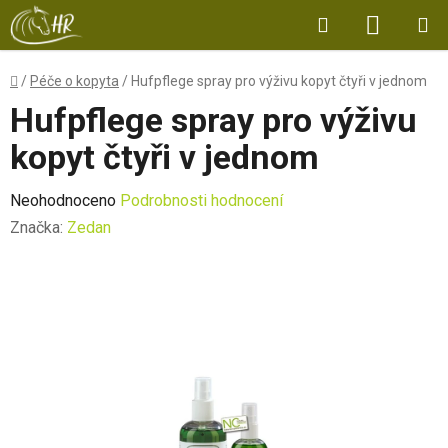
Přejít
Hledat
NÁKUP
na
obsah
KOŠÍK
Domů
/
Péče o kopyta
/
Hufpflege spray pro výživu kopyt čtyři v jednom
Hufpflege spray pro výživu
kopyt čtyři v jednom
Průměrné
Neohodnoceno
Podrobnosti hodnocení
hodnocení
Značka:
Zedan
produktu
je
0,0
z
5
hvězdiček.