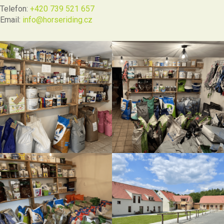
Telefon:
+420 739 521 657
Email:
info@horseriding.cz