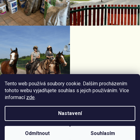
Tento web používá soubory cookie. Dalším procházením
tohoto webu vyjadřujete souhlas s jejich používáním. Více
informací
zde
.
Facebook Horseriding
Instagram Horseriding
Nastavení
Vytvořil
Štefan Mazáň
na
Shoptetu
Odmítnout
Souhlasím
Copyright 2026
Jezdecké potřeby Horseriding
. Všechna práva