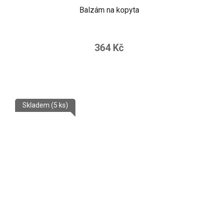
Balzám na kopyta
364 Kč
Skladem
(5 ks)