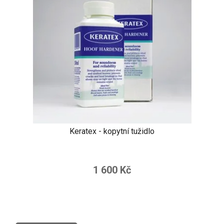
Keratex - kopytní tužidlo
1 600 Kč