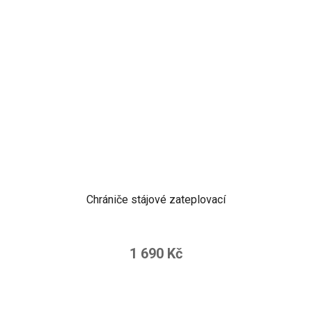
Chrániče stájové zateplovací
1 690 Kč