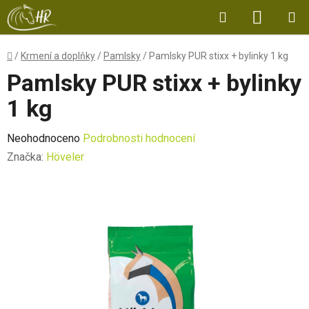
Přejít
Hledat
NÁKUP
na
obsah
KOŠÍK
Domů
/
Krmení a doplňky
/
Pamlsky
/
Pamlsky PUR stixx + bylinky 1 kg
Pamlsky PUR stixx + bylinky
1 kg
Průměrné
Neohodnoceno
Podrobnosti hodnocení
hodnocení
Značka:
Höveler
produktu
je
0,0
z
5
hvězdiček.