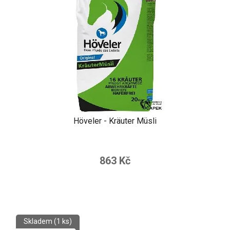
Höveler - Kräuter Müsli
863 Kč
Skladem
(1 ks)