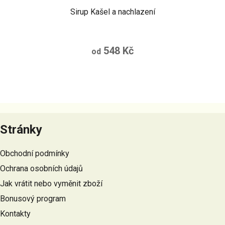
Sirup Kašel a nachlazení
548 Kč
od
Z
á
Stránky
p
a
Obchodní podmínky
t
Ochrana osobních údajů
í
Jak vrátit nebo vyměnit zboží
Bonusový program
Kontakty