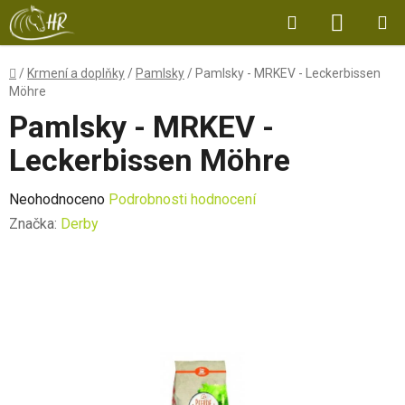
Přejít
Hledat
NÁKUP
na
obsah
KOŠÍK
Domů
/
Krmení a doplňky
/
Pamlsky
/
Pamlsky - MRKEV - Leckerbissen
Möhre
Pamlsky - MRKEV -
Leckerbissen Möhre
Průměrné
Neohodnoceno
Podrobnosti hodnocení
hodnocení
Značka:
Derby
produktu
je
0,0
z
5
hvězdiček.