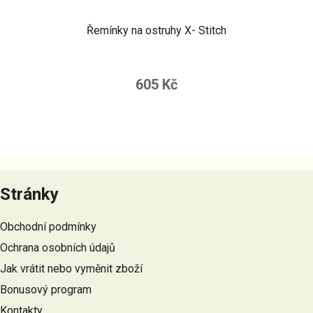
Řemínky na ostruhy X- Stitch
605 Kč
Z
á
Stránky
p
a
Obchodní podmínky
t
Ochrana osobních údajů
í
Jak vrátit nebo vyměnit zboží
Bonusový program
Kontakty