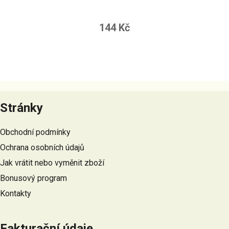
144 Kč
Z
á
Stránky
p
a
Obchodní podmínky
t
Ochrana osobních údajů
í
Jak vrátit nebo vyměnit zboží
Bonusový program
Kontakty
Fakturační údaje