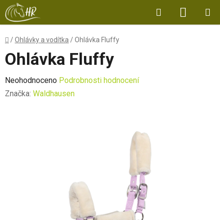
Přejít
Hledat
NÁKUP
na
obsah
KOŠÍK
Domů
/
Ohlávky a vodítka
/
Ohlávka Fluffy
Ohlávka Fluffy
Průměrné
Neohodnoceno
Podrobnosti hodnocení
hodnocení
Značka:
Waldhausen
produktu
je
0,0
z
5
hvězdiček.