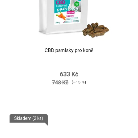
CBD pamlsky pro koně
633 Kč
748 Kč
(–15 %)
Skladem
(2 ks)