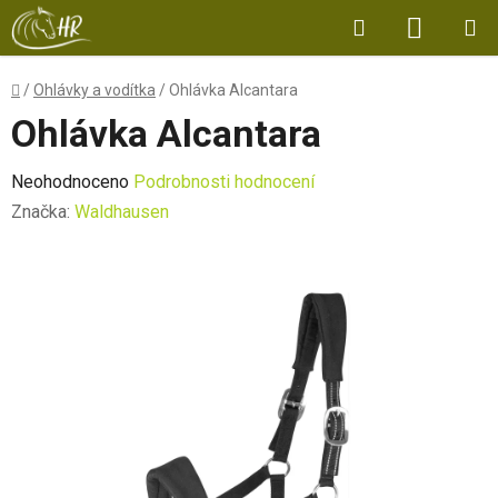
Přejít
Hledat
NÁKUP
na
obsah
KOŠÍK
Domů
/
Ohlávky a vodítka
/
Ohlávka Alcantara
Ohlávka Alcantara
Průměrné
Neohodnoceno
Podrobnosti hodnocení
hodnocení
Značka:
Waldhausen
produktu
je
0,0
z
5
hvězdiček.