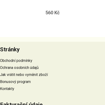
560 Kč
Z
á
Stránky
p
a
Obchodní podmínky
t
Ochrana osobních údajů
í
Jak vrátit nebo vyměnit zboží
Bonusový program
Kontakty
Fakturační údaje