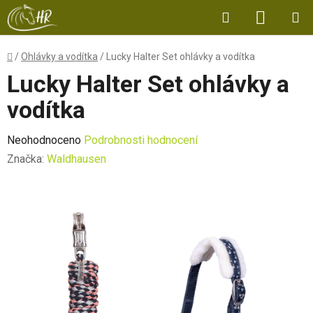
Přejít
Hledat
NÁKUP
na
obsah
KOŠÍK
Domů
/
Ohlávky a vodítka
/
Lucky Halter Set ohlávky a vodítka
Lucky Halter Set ohlávky a
vodítka
Průměrné
Neohodnoceno
Podrobnosti hodnocení
hodnocení
Značka:
Waldhausen
produktu
je
0,0
z
5
hvězdiček.