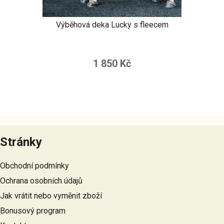
Výběhová deka Lucky s fleecem
1 850 Kč
Z
á
Stránky
p
a
Obchodní podmínky
t
Ochrana osobních údajů
í
Jak vrátit nebo vyměnit zboží
Bonusový program