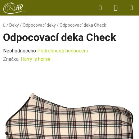
Přejít
Hledat
NÁKUP
na
obsah
KOŠÍK
Domů
/
Deky
/
Odpocovací deky
/
Odpocovací deka Check
Odpocovací deka Check
Průměrné
Neohodnoceno
Podrobnosti hodnocení
hodnocení
Značka:
Harry 's horse
produktu
je
0,0
z
5
hvězdiček.