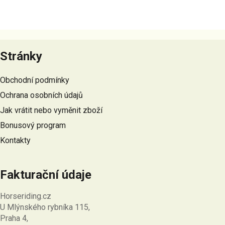
Z
á
Stránky
p
a
Obchodní podmínky
t
Ochrana osobních údajů
í
Jak vrátit nebo vyměnit zboží
Bonusový program
Kontakty
Fakturační údaje
Horseriding.cz
U Mlýnského rybníka 115,
Praha 4,