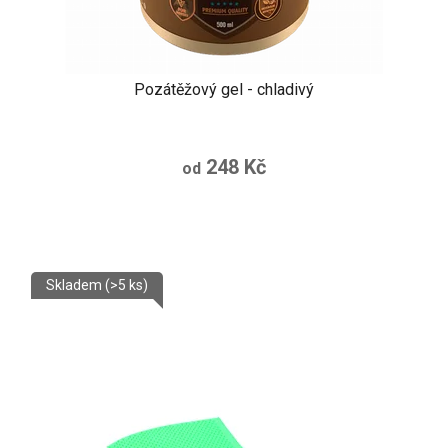
Pozátěžový gel - chladivý
248 Kč
od
Skladem
(>5 ks)