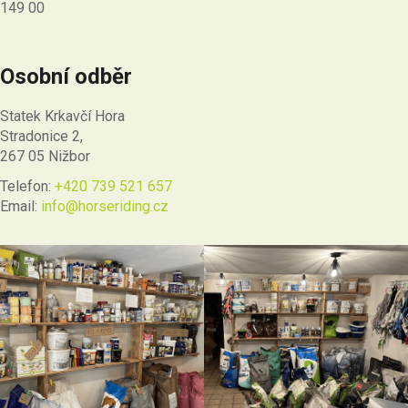
149 00
Osobní odběr
Statek Krkavčí Hora
Stradonice 2,
267 05 Nižbor
Telefon:
+420 739 521 657
Email:
info@horseriding.cz