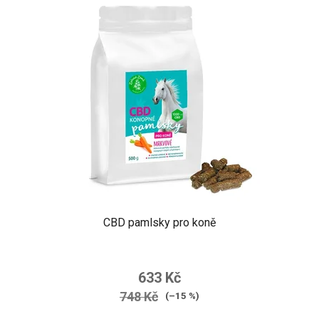
CBD pamlsky pro koně
633 Kč
748 Kč
(–15 %)