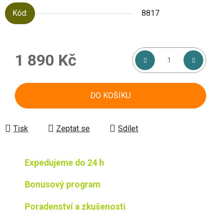
Kód:
8817
1 890 Kč
Měrná cena:
DO KOŠÍKU
Tisk
Zeptat se
Sdílet
Expedujeme do 24 h
Bonusový program
Poradenství a zkušenosti