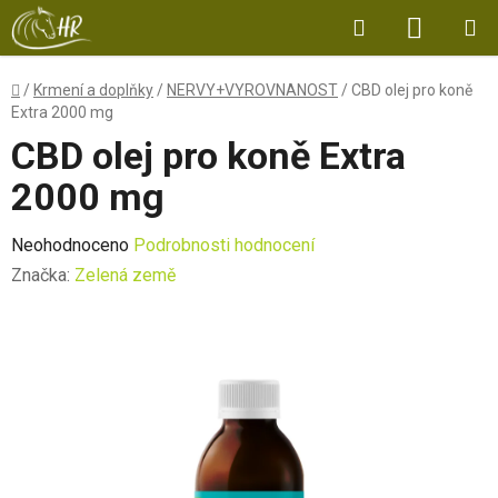
Přejít
Hledat
NÁKUP
na
obsah
KOŠÍK
Domů
/
Krmení a doplňky
/
NERVY+VYROVNANOST
/
CBD olej pro koně
Extra 2000 mg
CBD olej pro koně Extra
2000 mg
Průměrné
Neohodnoceno
Podrobnosti hodnocení
hodnocení
Značka:
Zelená země
produktu
je
0,0
z
5
hvězdiček.