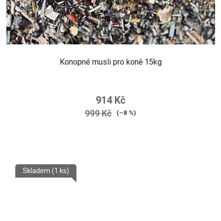
Konopné musli pro koně 15kg
914 Kč
999 Kč
(–8 %)
Skladem
(1 ks)