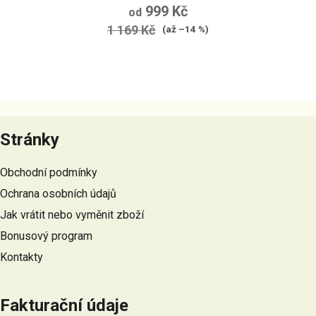
999 Kč
od
1 169 Kč
(až –14 %)
Z
á
Stránky
p
a
Obchodní podmínky
t
Ochrana osobních údajů
í
Jak vrátit nebo vyměnit zboží
Bonusový program
Kontakty
Fakturační údaje