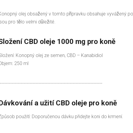
Konopný olej obsažený v tomto přípravku obsahuje vyvážený p
jsou pro tělo velmi důležité.
Složení CBD oleje 1000 mg pro koně
Složení: Konopný olej ze semen, CBD – Kanabidiol
Objem: 250 ml
---------------------------------------------------------------------
Dávkování a užití CBD oleje pro koně
Způsob použití: Doporučenou dávku přidejte koni do krmení.