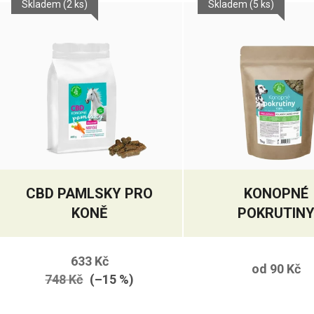
Skladem
(2 ks)
Skladem
(5 ks)
CBD PAMLSKY PRO
KONOPNÉ
KONĚ
POKRUTIN
633 Kč
od
90 Kč
748 Kč
(–15 %)