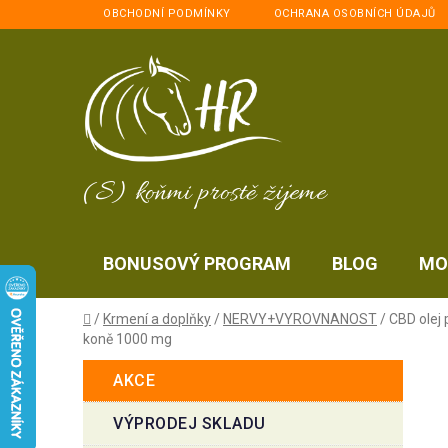
Přejít
OBCHODNÍ PODMÍNKY
OCHRANA OSOBNÍCH ÚDAJŮ
na
obsah
(S) koňmi prostě žijeme
BONUSOVÝ PROGRAM
BLOG
MO
Domů
/
Krmení a doplňky
/
NERVY+VYROVNANOST
/
CBD olej 
koně 1000 mg
P
K
Přeskočit
AKCE
a
kategorie
o
t
s
VÝPRODEJ SKLADU
e