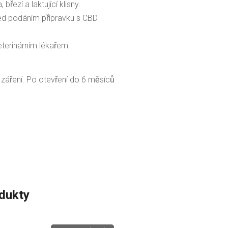
řezí a laktující klisny.
 před podáním přípravku s CBD
eterinárním lékařem.
́ření. Po otevření do 6 měsíců
odukty