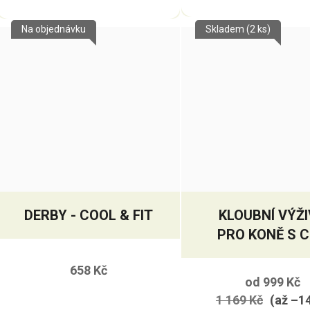
Na objednávku
Skladem
(2 ks)
DERBY - COOL & FIT
KLOUBNÍ VÝŽ
PRO KONĚ S 
658 Kč
od
999 Kč
1 169 Kč
(až –1