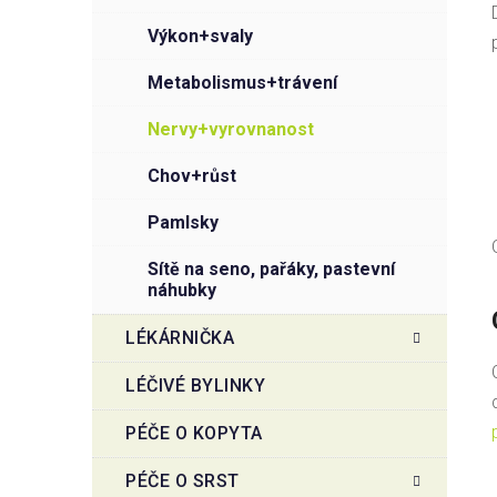
výkon+svaly
metabolismus+trávení
nervy+vyrovnanost
chov+růst
pamlsky
sítě na seno, pařáky, pastevní
náhubky
LÉKÁRNIČKA
LÉČIVÉ BYLINKY
PÉČE O KOPYTA
PÉČE O SRST