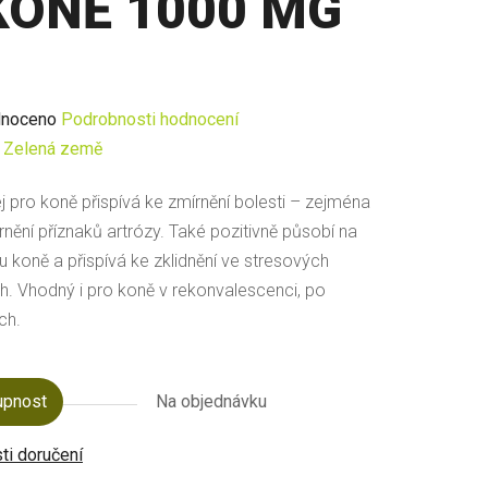
KONĚ 1000 MG
né
noceno
Podrobnosti hodnocení
ení
:
Zelená země
u
j pro koně
přispívá ke zmírnění bolesti – zejména
nění příznaků artrózy. Také pozitivně působí na
 koně a přispívá ke zklidnění ve stresových
ch. Vhodný i pro koně v rekonvalescenci, po
́ch.
ek.
upnost
Na objednávku
i doručení