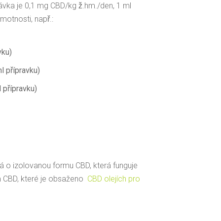
í dávka je 0,1 mg CBD/kg ž.hm./den, 1 ml
motnosti, např.:
vku)
 přípravku)
přípravku)
á o izolovanou formu CBD, která funguje
um CBD, které je obsaženo
CBD olejích pro