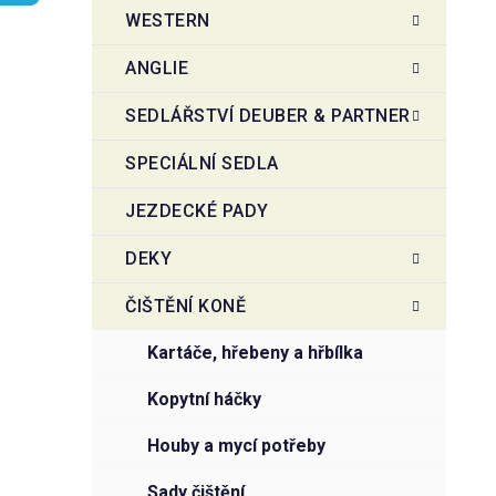
t
g
WESTERN
r
o
a
r
ANGLIE
i
n
e
n
SEDLÁŘSTVÍ DEUBER & PARTNER
í
SPECIÁLNÍ SEDLA
p
a
JEZDECKÉ PADY
n
e
DEKY
l
ČIŠTĚNÍ KONĚ
kartáče, hřebeny a hřbílka
kopytní háčky
houby a mycí potřeby
sady čištění