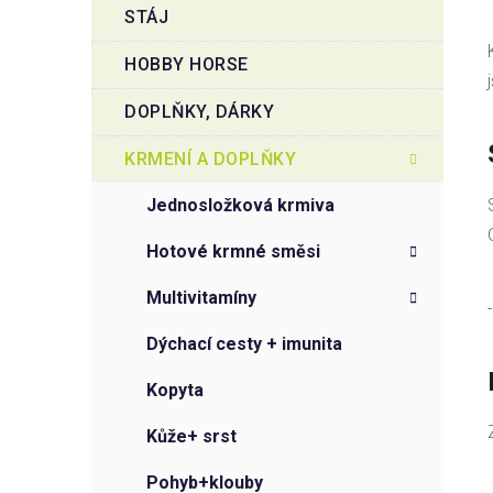
STÁJ
HOBBY HORSE
DOPLŇKY, DÁRKY
KRMENÍ A DOPLŇKY
jednosložková krmiva
hotové krmné směsi
multivitamíny
-
dýchací cesty + imunita
kopyta
kůže+ srst
pohyb+klouby