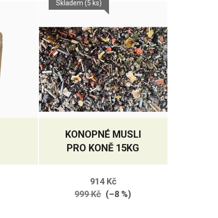
Skladem
(5 ks)
KONOPNÉ MUSLI
Y
PRO KONĚ 15KG
914 Kč
999 Kč
(–8 %)