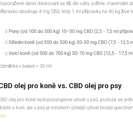
Doporučené denní dávkování se liší dle váhy zvířete, maximáln
přípravku obsahuje 4 mg CBD, tedy 1 ml přípravku na 40 kg živé h
Pony (od 100 do 300 kg) 10–30 mg CBD (2,5 - 7,5 ml přípra
Střední koně (od 300 do 500 kg) 30-50 mg CBD (7,5 - 12,5 ml
Velcí koně (od 500 do 700 kg) 50-70 mg CBD (12,5 - 17,5 ml 
Odměrka v balení = 30 ml
CBD olej pro koně vs. CBD olej pro psy
CBD olej pro koně nedoporučujeme užívat u psů, protože se jedn
dobře u koní, ale u psů je mnohem účinější užívat broad spectr
psy.