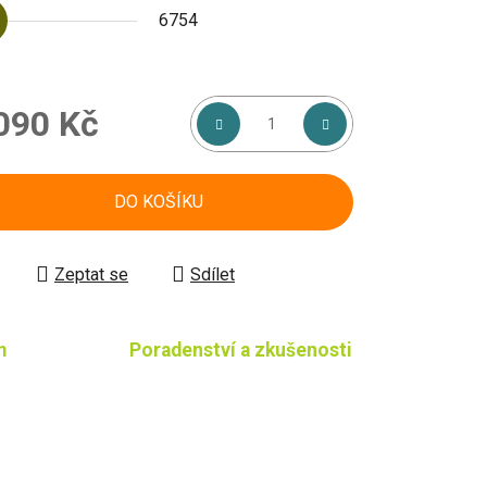
6754
090 Kč
á cena:
DO KOŠÍKU
Zeptat se
Sdílet
m
Poradenství a zkušenosti