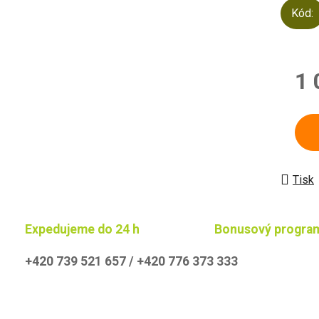
Kód:
1 
Měrn
Tisk
Expedujeme do 24 h
Bonusový progra
+420 739 521 657 / +420 776 373 333