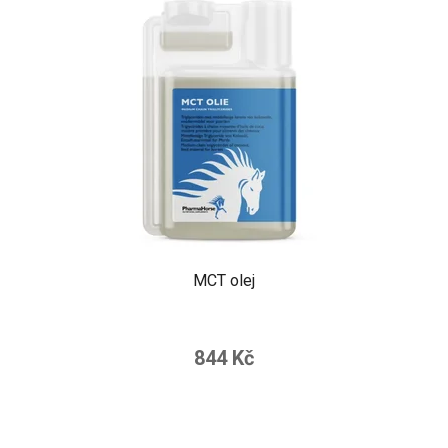
MCT olej
844 Kč