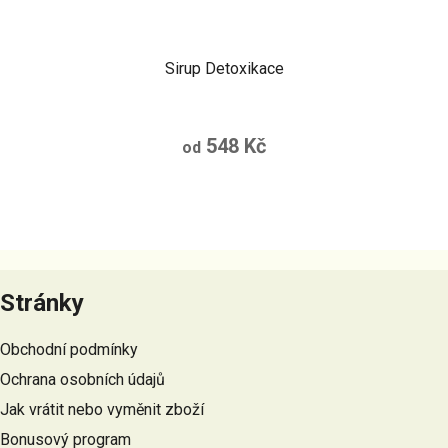
Sirup Detoxikace
548 Kč
od
Z
á
Stránky
p
a
Obchodní podmínky
t
Ochrana osobních údajů
í
Jak vrátit nebo vyměnit zboží
Bonusový program