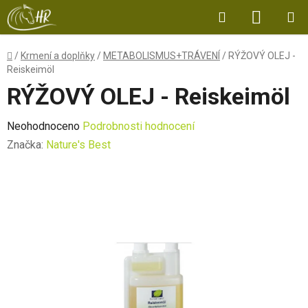
Přejít
Hledat
NÁKUP
na
obsah
KOŠÍK
Domů
/
Krmení a doplňky
/
METABOLISMUS+TRÁVENÍ
/
RÝŽOVÝ OLEJ -
Reiskeimöl
RÝŽOVÝ OLEJ - Reiskeimöl
Průměrné
Neohodnoceno
Podrobnosti hodnocení
hodnocení
Značka:
Nature's Best
produktu
je
0,0
z
5
hvězdiček.