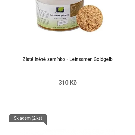
Zlaté lněné semínko - Leinsamen Goldgelb
310 Kč
Skladem
(2 ks)