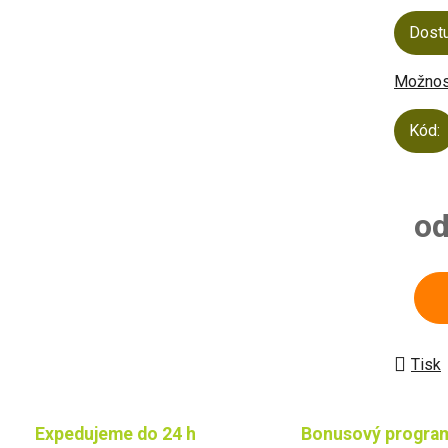
Dost
Možnost
Kód:
o
Měrn
Tisk
Expedujeme do 24 h
Bonusový progra