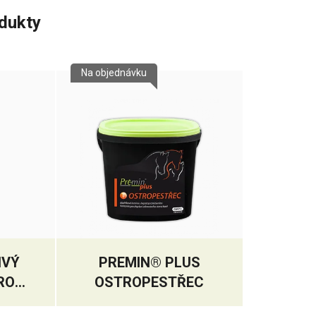
odukty
Na objednávku
IVÝ
PREMIN® PLUS
RO
OSTROPESTŘEC
LEVU