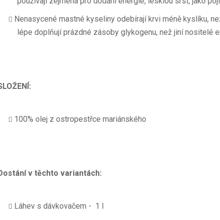
používají zejména pro dodání energie, lesklou srst, jako poj
Nenasycené mastné kyseliny odebírají krvi méně kyslíku, ne
lépe doplňují prázdné zásoby glykogenu, než jiní nositelé e
SLOŽENÍ:
100% olej z ostropestřce mariánského
Dostání v těchto variantách:
Láhev s dávkovačem - 1 l