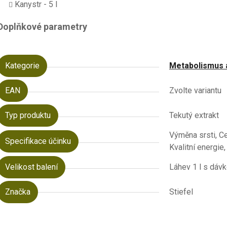
Kanystr - 5 l
Doplňkové parametry
Kategorie
Metabolismus a
EAN
Zvolte variantu
Typ produktu
Tekutý extrakt
Výměna srsti, Ce
Specifikace účinku
Kvalitní energie
Velikost balení
Láhev 1 l s dá
Značka
Stiefel