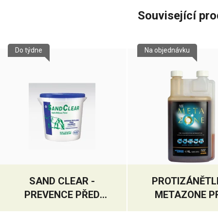
Související pr
Do týdne
Na objednávku
SAND CLEAR -
PROTIZÁNĚTL
PREVENCE PŘED
METAZONE P
KOLIKOU
SKUTEČNOU Ú