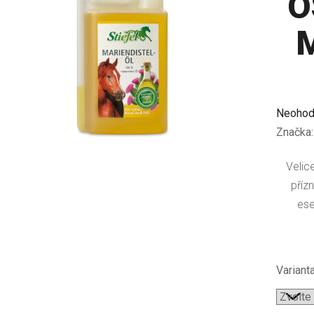
O
Průměr
Neohod
hodnoc
Značka
produkt
Velic
je
přízn
0,0
ese
z
5
hvězdič
Varianta