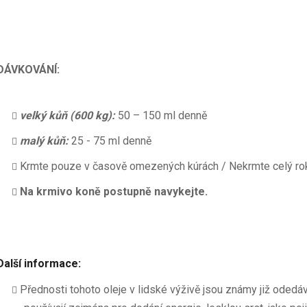
DÁVKOVÁNÍ:
velký kůň (600 kg):
50 – 150 ml denně
malý kůň:
25 - 75 ml denně
Krmte pouze v časově omezených kúrách / Nekrmte celý rok
Na krmivo koně postupně navykejte.
Další informace:
Přednosti tohoto oleje v lidské výživě jsou známy již odedáv