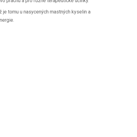
ivo prachu a pro různé terapeutické účinky.
ž je tomu u nasycených mastných kyselin a
nergie.