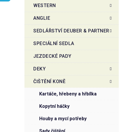
t
g
WESTERN
r
o
a
r
ANGLIE
i
n
e
n
SEDLÁŘSTVÍ DEUBER & PARTNER
í
SPECIÁLNÍ SEDLA
p
a
JEZDECKÉ PADY
n
e
DEKY
l
ČIŠTĚNÍ KONĚ
kartáče, hřebeny a hřbílka
kopytní háčky
houby a mycí potřeby
sady čištění