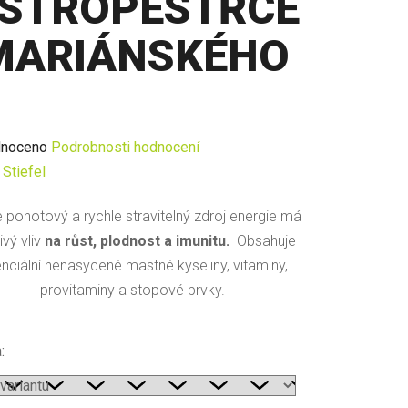
STROPESTŘCE
MARIÁNSKÉHO
né
noceno
Podrobnosti hodnocení
ení
:
Stiefel
u
e pohotový a rychle stravitelný zdroj energie má
ivý vliv
na růst, plodnost a imunitu.
Obsahuje
nciální nenasycené mastné kyseliny, vitaminy,
provitaminy a stopové prvky.
ek.
: