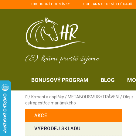
Přejít
OBCHODNÍ PODMÍNKY
OCHRANA OSOBNÍCH ÚDAJŮ
na
obsah
(S) koňmi prostě žijeme
BONUSOVÝ PROGRAM
BLOG
MO
Domů
/
Krmení a doplňky
/
METABOLISMUS+TRÁVENÍ
/
Olej z
ostropestřce mariánského
P
K
Přeskočit
AKCE
a
kategorie
o
t
s
VÝPRODEJ SKLADU
e