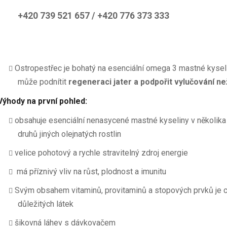
+420 739 521 657 / +420 776 373 333
Ostropestřec je bohatý na esenciální omega 3 mastné kyselin
může podnítit
regeneraci jater a podpořit vylučování ne
Výhody na první pohled:
obsahuje esenciální nenasycené mastné kyseliny v několika
druhů jiných olejnatých rostlin
velice pohotový a rychle stravitelný zdroj energie
má příznivý vliv na růst, plodnost a imunitu
Svým obsahem vitaminů, provitaminů a stopových prvků je 
důležitých látek
šikovná láhev s dávkovačem