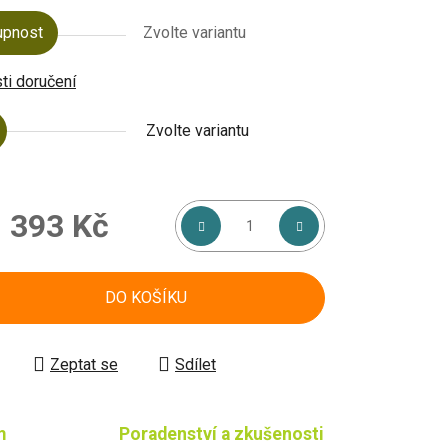
upnost
Zvolte variantu
i doručení
Zvolte variantu
d
393 Kč
á cena:
DO KOŠÍKU
Zeptat se
Sdílet
m
Poradenství a zkušenosti