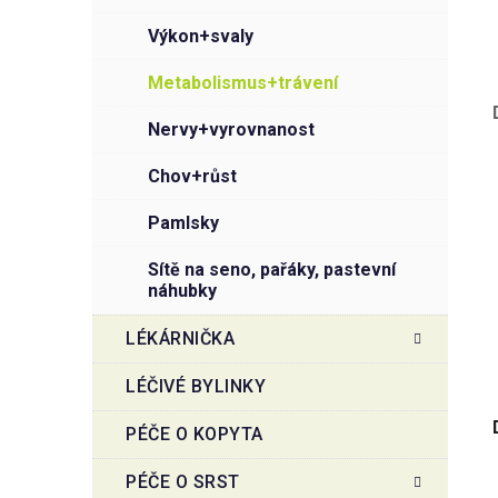
výkon+svaly
metabolismus+trávení
nervy+vyrovnanost
chov+růst
pamlsky
sítě na seno, pařáky, pastevní
náhubky
LÉKÁRNIČKA
LÉČIVÉ BYLINKY
PÉČE O KOPYTA
PÉČE O SRST