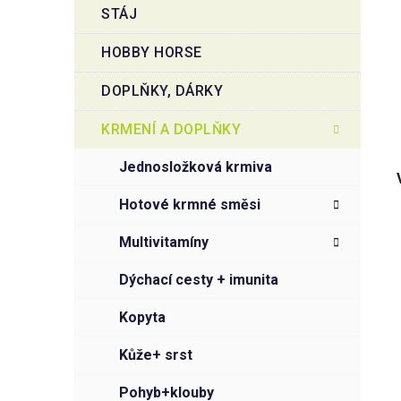
STÁJ
HOBBY HORSE
DOPLŇKY, DÁRKY
KRMENÍ A DOPLŇKY
jednosložková krmiva
hotové krmné směsi
multivitamíny
dýchací cesty + imunita
kopyta
kůže+ srst
pohyb+klouby