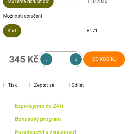
Můžeme doručit do:
11.8.2026
Možnosti doručení
Kód:
8171
345 Kč
DO KOŠÍKU
Měrná cena:
Tisk
Zeptat se
Sdílet
Expedujeme do 24 h
Bonusový program
Poradenství a zkušenosti