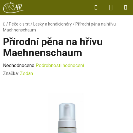
Přejít
Hledat
NÁKUP
na
obsah
KOŠÍK
Domů
/
Péče o srst
/
Lesky a kondicionéry
/
Přírodní pěna na hřívu
Maehnenschaum
Přírodní pěna na hřívu
Maehnenschaum
Průměrné
Neohodnoceno
Podrobnosti hodnocení
hodnocení
Značka:
Zedan
produktu
je
0,0
z
5
hvězdiček.