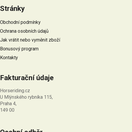
á
Stránky
p
a
Obchodní podmínky
t
Ochrana osobních údajů
í
Jak vrátit nebo vyměnit zboží
Bonusový program
Kontakty
Fakturační údaje
Horseriding.cz
U Mlýnského rybníka 115,
Praha 4,
149 00