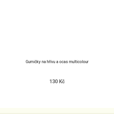
Gumičky na hřívu a ocas multicolour
130 Kč
Z