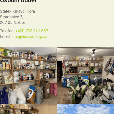
Osobní odběr
Statek Krkavčí Hora
Stradonice 2,
267 05 Nižbor
Telefon:
+420 739 521 657
Email:
info@horseriding.cz