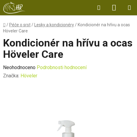
Přejít
Hledat
NÁKUP
na
obsah
KOŠÍK
Domů
/
Péče o srst
/
Lesky a kondicionéry
/
Kondicionér na hřívu a ocas
Höveler Care
Kondicionér na hřívu a ocas
Höveler Care
Průměrné
Neohodnoceno
Podrobnosti hodnocení
hodnocení
Značka:
Höveler
produktu
je
0,0
z
5
hvězdiček.