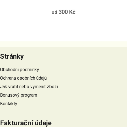
300 Kč
od
Z
á
Stránky
p
a
Obchodní podmínky
t
Ochrana osobních údajů
í
Jak vrátit nebo vyměnit zboží
Bonusový program
Kontakty
Fakturační údaje