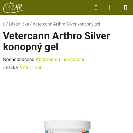
Přejít
Hledat
NÁKUP
na
obsah
KOŠÍK
Domů
/
Lékárnička
/
Vetercann Arthro Silver konopný gel
Vetercann Arthro Silver
konopný gel
Průměrné
Neohodnoceno
Podrobnosti hodnocení
hodnocení
Značka:
Veter Cann
produktu
je
0,0
z
5
hvězdiček.