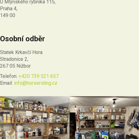
U Mlýnského rybníka 115,
Praha 4,
149 00
Osobní odběr
Statek Krkavčí Hora
Stradonice 2,
267 05 Nižbor
Telefon:
+420 739 521 657
Email:
info@horseriding.cz