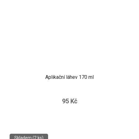
Aplikační láhev 170 ml
95 Kč
Skladem
(2 ks)