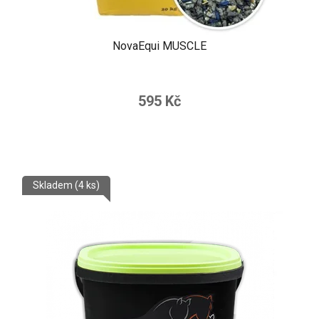
NovaEqui MUSCLE
Průměrné
hodnocení
595 Kč
produktu
je
5,0
z
Skladem
(4 ks)
5
hvězdiček.