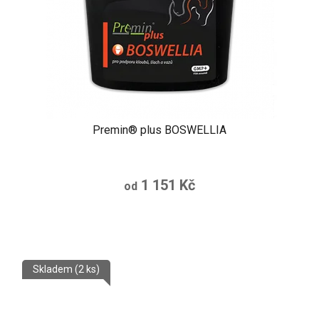
Premin® plus BOSWELLIA
1 151 Kč
od
Skladem
(2 ks)