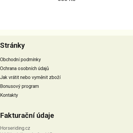
Z
á
Stránky
p
a
Obchodní podmínky
t
Ochrana osobních údajů
í
Jak vrátit nebo vyměnit zboží
Bonusový program
Kontakty
Fakturační údaje
Horseriding.cz