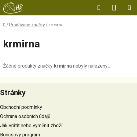
Přejít
Hledat
NÁKUP
na
obsah
KOŠÍK
Domů
/
Prodávané značky
/
krmirna
krmirna
Žádné produkty značky
krmirna
nebyly nalezeny...
Z
á
Stránky
p
a
Obchodní podmínky
t
Ochrana osobních údajů
í
Jak vrátit nebo vyměnit zboží
Bonusový program