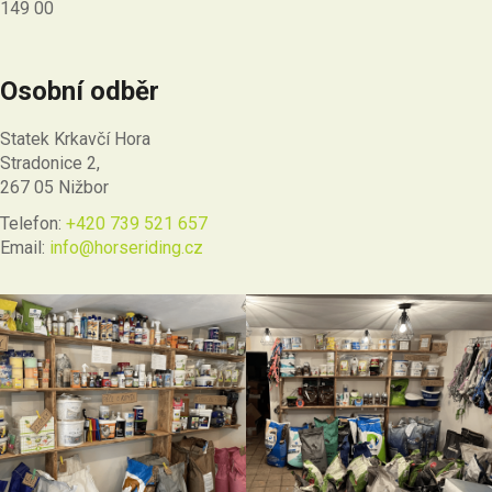
149 00
Osobní odběr
Statek Krkavčí Hora
Stradonice 2,
267 05 Nižbor
Telefon:
+420 739 521 657
Email:
info@horseriding.cz