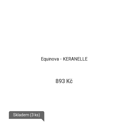
Equinova - KERANELLE
893 Kč
Skladem
(3 ks)