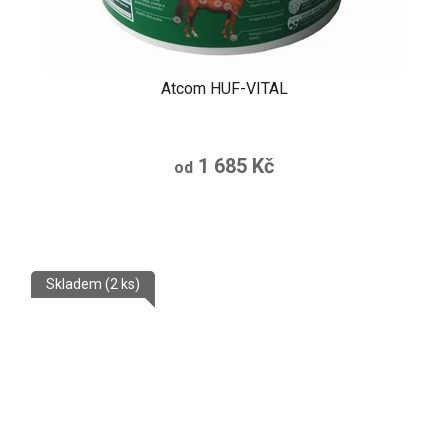
Atcom HUF-VITAL
1 685 Kč
od
Skladem
(2 ks)