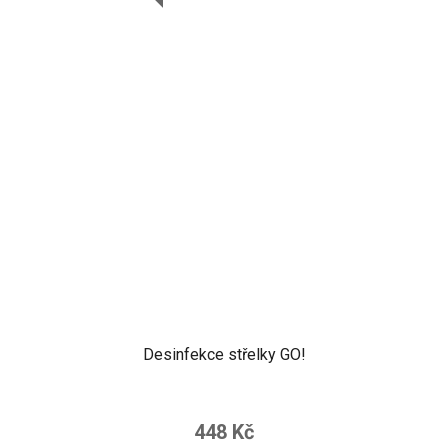
Desinfekce střelky GO!
Průměrné
hodnocení
448 Kč