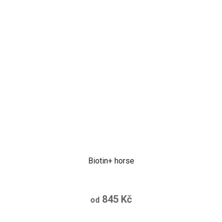
Biotin+ horse
845 Kč
od