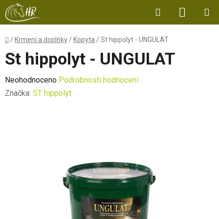
Přejít
Hledat
NÁKUP
na
obsah
KOŠÍK
Domů
/
Krmení a doplňky
/
Kopyta
/
St hippolyt - UNGULAT
St hippolyt - UNGULAT
Průměrné
Neohodnoceno
Podrobnosti hodnocení
hodnocení
Značka:
ST hippolyt
produktu
je
0,0
z
5
hvězdiček.