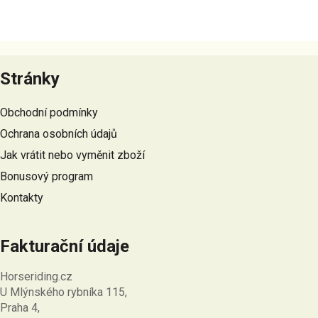
Z
á
Stránky
p
a
Obchodní podmínky
t
Ochrana osobních údajů
í
Jak vrátit nebo vyměnit zboží
Bonusový program
Kontakty
Fakturační údaje
Horseriding.cz
U Mlýnského rybníka 115,
Praha 4,