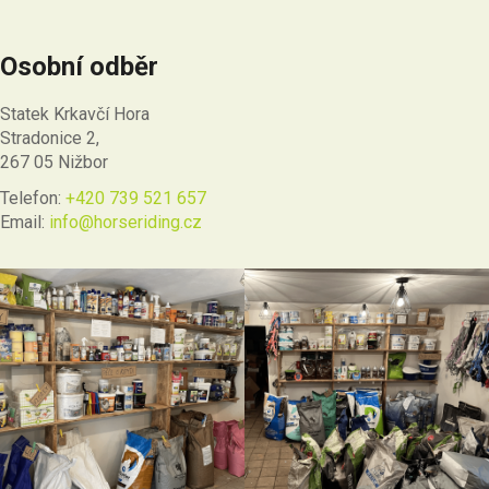
Osobní odběr
Statek Krkavčí Hora
Stradonice 2,
267 05 Nižbor
Telefon:
+420 739 521 657
Email:
info@horseriding.cz