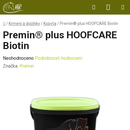
Přejít
Hledat
NÁKUP
na
obsah
KOŠÍK
Domů
/
Krmení a doplňky
/
Kopyta
/
Premin® plus HOOFCARE Biotin
Premin® plus HOOFCARE
Biotin
Průměrné
Neohodnoceno
Podrobnosti hodnocení
hodnocení
Značka:
Premin
produktu
je
0,0
z
5
hvězdiček.