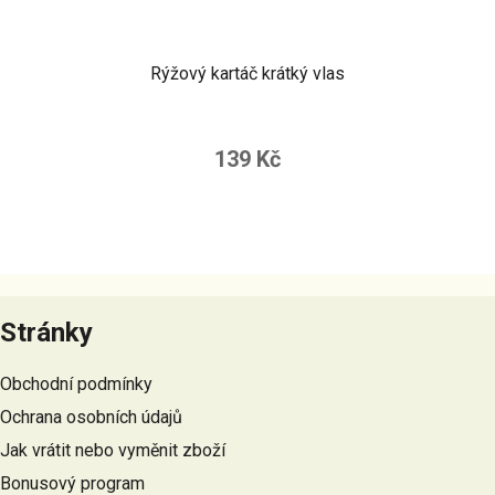
Rýžový kartáč krátký vlas
139 Kč
Z
á
Stránky
p
a
Obchodní podmínky
t
Ochrana osobních údajů
í
Jak vrátit nebo vyměnit zboží
Bonusový program