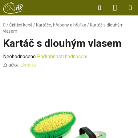
Přejít
Hledat
NÁKUP
na
obsah
KOŠÍK
Domů
/
Čištění koně
/
Kartáče, hřebeny a hřbílka
/
Kartáč s dlouhým
vlasem
Kartáč s dlouhým vlasem
Průměrné
Neohodnoceno
Podrobnosti hodnocení
hodnocení
Značka:
Umbria
produktu
je
0,0
z
5
hvězdiček.