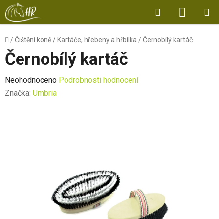
Přejít
Hledat
NÁKUP
na
obsah
KOŠÍK
Domů
/
Čištění koně
/
Kartáče, hřebeny a hřbílka
/
Černobílý kartáč
Černobílý kartáč
Průměrné
Neohodnoceno
Podrobnosti hodnocení
hodnocení
Značka:
Umbria
produktu
je
0,0
z
5
hvězdiček.