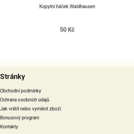
Kopytní háček Waldhausen
50 Kč
Z
á
Stránky
p
a
Obchodní podmínky
t
Ochrana osobních údajů
í
Jak vrátit nebo vyměnit zboží
Bonusový program
Kontakty