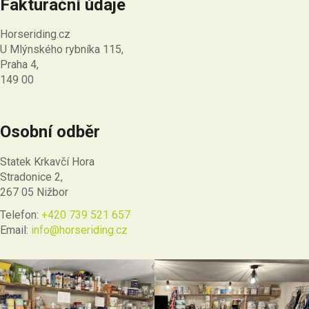
Fakturační údaje
Horseriding.cz
U Mlýnského rybníka 115,
Praha 4,
149 00
Osobní odběr
Statek Krkavčí Hora
Stradonice 2,
267 05 Nižbor
Telefon:
+420 739 521 657
Email:
info@horseriding.cz