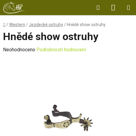
Přejít
Hledat
NÁKUP
na
obsah
KOŠÍK
Domů
/
Western
/
Jezdecké ostruhy
/
Hnědé show ostruhy
Hnědé show ostruhy
Průměrné
Neohodnoceno
Podrobnosti hodnocení
hodnocení
produktu
je
0,0
z
5
hvězdiček.