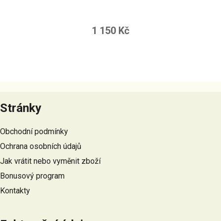
1 150 Kč
Z
á
Stránky
p
a
Obchodní podmínky
t
Ochrana osobních údajů
í
Jak vrátit nebo vyměnit zboží
Bonusový program
Kontakty