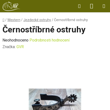
Přejít
Hledat
NÁKUP
na
obsah
KOŠÍK
Domů
/
Western
/
Jezdecké ostruhy
/
Černostříbrné ostruhy
Černostříbrné ostruhy
Průměrné
Neohodnoceno
Podrobnosti hodnocení
hodnocení
Značka:
GVR
produktu
je
0,0
z
5
hvězdiček.