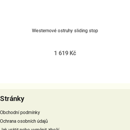
Westernové ostruhy sliding stop
1 619 Kč
Z
á
Stránky
p
a
Obchodní podmínky
t
Ochrana osobních údajů
í
Jak vrátit nebo vyměnit zboží