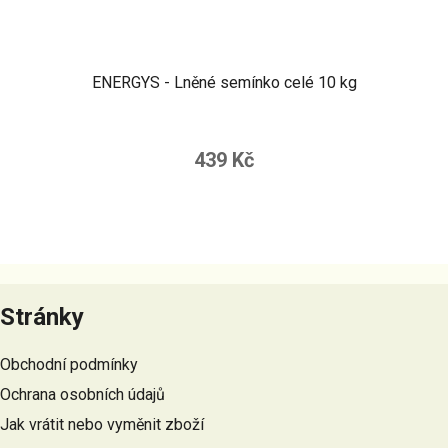
ENERGYS - Lněné semínko celé 10 kg
439 Kč
Z
á
Stránky
p
a
Obchodní podmínky
t
Ochrana osobních údajů
í
Jak vrátit nebo vyměnit zboží