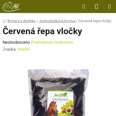
Přejít
Hledat
NÁKUP
na
obsah
KOŠÍK
Domů
/
Krmení a doplňky
/
Jednosložková krmiva
/
Červená řepa vločky
Červená řepa vločky
Průměrné
Neohodnoceno
Podrobnosti hodnocení
hodnocení
Značka:
Stiefel
produktu
je
0,0
z
5
hvězdiček.