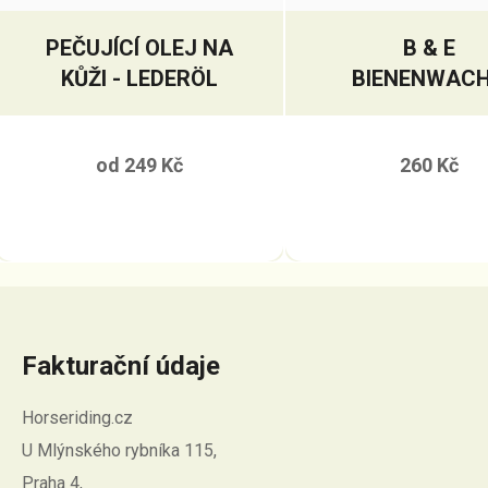
PEČUJÍCÍ OLEJ NA
B & E
KŮŽI - LEDERÖL
BIENENWAC
BALZÁM NA K
od
249 Kč
260 Kč
Fakturační údaje
Horseriding.cz
U Mlýnského rybníka 115,
Praha 4,