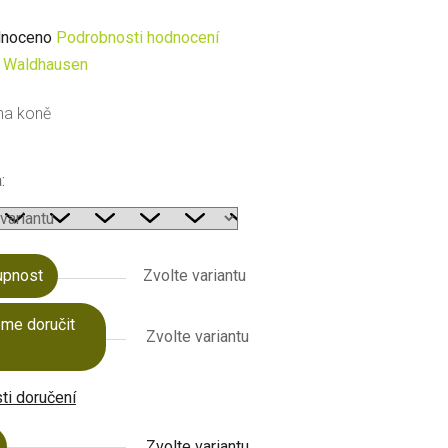
né
noceno
Podrobnosti hodnocení
ení
:
Waldhausen
u
na koně
:
ek.
upnost
Zvolte variantu
me doručit
Zvolte variantu
i doručení
Zvolte variantu