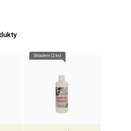
odukty
Skladem
(2 ks)