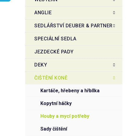
r
o
a
r
ANGLIE
i
n
e
n
SEDLÁŘSTVÍ DEUBER & PARTNER
í
SPECIÁLNÍ SEDLA
p
a
JEZDECKÉ PADY
n
e
DEKY
l
ČIŠTĚNÍ KONĚ
kartáče, hřebeny a hřbílka
kopytní háčky
houby a mycí potřeby
sady čištění