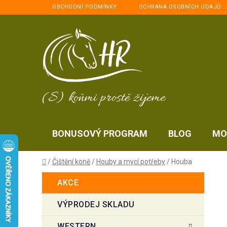
Přejít
OBCHODNÍ PODMÍNKY
OCHRANA OSOBNÍCH ÚDAJŮ
na
obsah
(S) koňmi prostě žijeme
BONUSOVÝ PROGRAM
BLOG
MO
Domů
/
Čištění koně
/
Houby a mycí potřeby
/
Houba
P
K
Přeskočit
AKCE
a
kategorie
o
t
s
VÝPRODEJ SKLADU
e
t
g
WESTERN