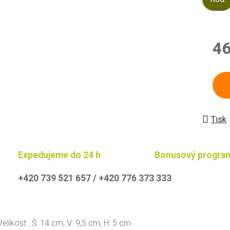
46
Měrn
Tisk
Expedujeme do 24 h
Bonusový progra
+420 739 521 657 / +420 776 373 333
Velikost :
Š: 14 cm, V: 9,5 cm, H: 5 cm