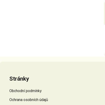
Z
á
p
Stránky
a
t
Obchodní podmínky
í
Ochrana osobních údajů