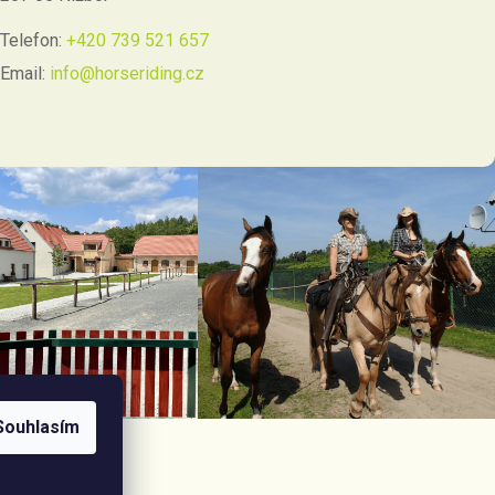
Telefon:
+420 739 521 657
Email:
info@horseriding.cz
Souhlasím