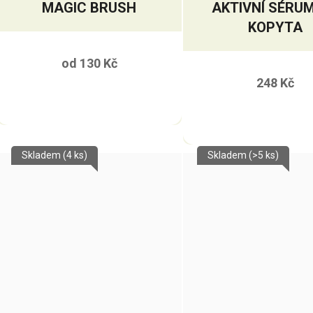
MAGIC BRUSH
AKTIVNÍ SÉRU
KOPYTA
od
130 Kč
248 Kč
Skladem
(4 ks)
Skladem
(>5 ks)