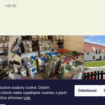
149 00
oužívá soubory cookie. Dalším
Odmítnout
tohoto webu vyjadřujete souhlas s jejich
 Více informací
zde
.
Facebook Horseriding
Instagram Horseriding