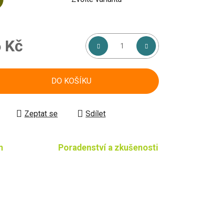
 Kč
á cena:
DO KOŠÍKU
Zeptat se
Sdílet
m
Poradenství a zkušenosti