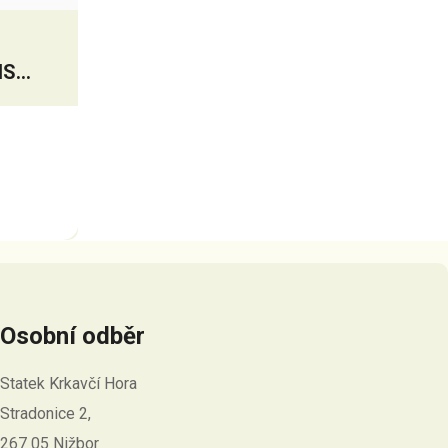
HS
ŮŽI
Osobní odběr
Statek Krkavčí Hora
Stradonice 2,
267 05 Nižbor