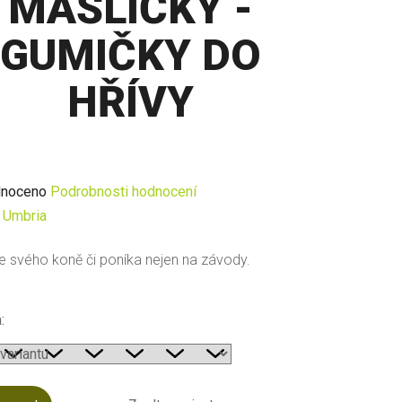
MAŠLIČKY -
GUMIČKY DO
HŘÍVY
né
noceno
Podrobnosti hodnocení
ení
:
Umbria
u
 svého koně či poníka nejen na závody.
:
ek.