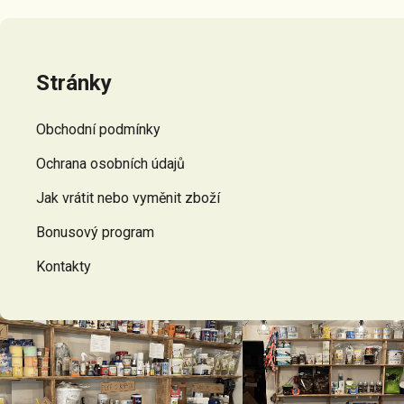
Z
á
p
Stránky
a
t
Obchodní podmínky
í
Ochrana osobních údajů
Jak vrátit nebo vyměnit zboží
Bonusový program
Kontakty