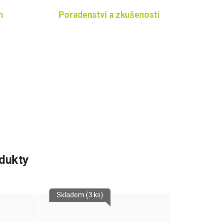
m
Poradenství a zkušenosti
odukty
Skladem
(3 ks)