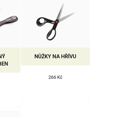
NÝ
NŮŽKY NA HŘÍVU
BEN
266 Kč