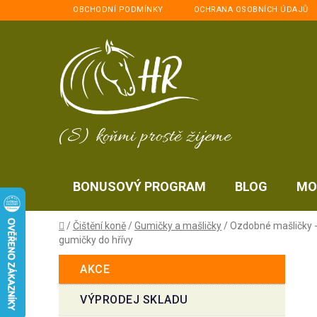
Přejít
OBCHODNÍ PODMÍNKY
OCHRANA OSOBNÍCH ÚDAJŮ
na
obsah
(S) koňmi prostě žijeme
BONUSOVÝ PROGRAM
BLOG
MO
Domů
/
Čištění koně
/
Gumičky a mašličky
/
Ozdobné mašličky 
gumičky do hřívy
P
K
Přeskočit
AKCE
a
kategorie
o
t
s
VÝPRODEJ SKLADU
e