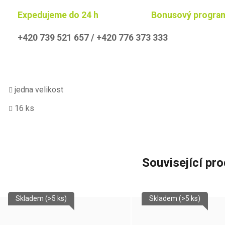
Expedujeme do 24 h
Bonusový progra
+420 739 521 657 / +420 776 373 333
jedna velikost
16 ks
Související pr
Skladem
(>5 ks)
Skladem
(>5 ks)