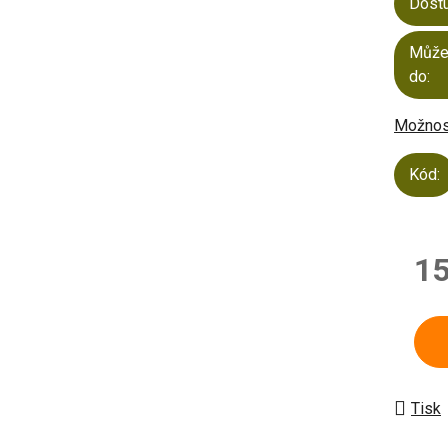
Dost
Může
do:
Možnost
Kód:
15
Měrn
Tisk