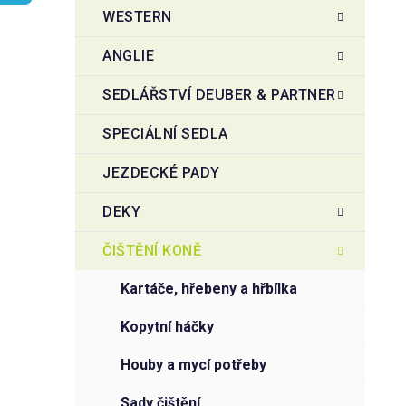
t
g
WESTERN
r
o
a
r
ANGLIE
i
n
e
n
SEDLÁŘSTVÍ DEUBER & PARTNER
í
SPECIÁLNÍ SEDLA
p
a
JEZDECKÉ PADY
n
e
DEKY
l
ČIŠTĚNÍ KONĚ
kartáče, hřebeny a hřbílka
kopytní háčky
houby a mycí potřeby
sady čištění