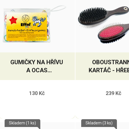
GUMIČKY NA HŘÍVU
OBOUSTRAN
A OCAS
KARTÁČ - HŘE
MULTICOLOUR
130 Kč
239 Kč
Skladem
(1 ks)
Skladem
(3 ks)