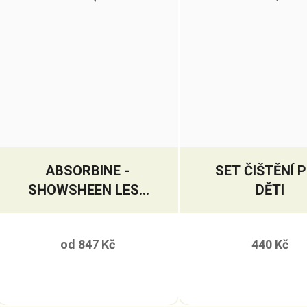
ABSORBINE -
SET ČIŠTĚNÍ 
SHOWSHEEN LESK
DĚTI
A ROZČESÁVAČ
od
847 Kč
440 Kč