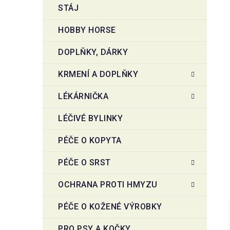
STÁJ
HOBBY HORSE
DOPLŇKY, DÁRKY
KRMENÍ A DOPLŇKY
LÉKÁRNIČKA
LÉČIVÉ BYLINKY
PÉČE O KOPYTA
PÉČE O SRST
OCHRANA PROTI HMYZU
PÉČE O KOŽENÉ VÝROBKY
PRO PSY A KOČKY